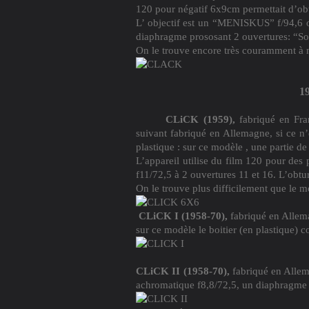
120 pour négatif 6x9cm permettait d’obte
L’ objectif est un “MENISKUS” f/94,6 ouv
diaphragme prososant 2 ouvertures: “So
On le trouve encore très couramment à 
1
CLiCK (1959),
fabriqué en Fra
suivant fabriqué en Allemagne, si ce n’
plastique : sur ce modèle , une partie de 
L’appareil utilise du film 120 pour des
f11/72,5 à 2 ouvertures 11 et 16. L’obtur
On le trouve plus difficilement que le 
CLiCK I (1958-70),
fabriqué en Allema
sur ce modèle le boitier (en plastique) c
CLiCK II (1958-70),
fabriqué en Allem
achromatique f8,8/72,5, un diaphragme à 