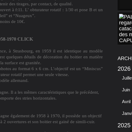
nir des tirages, par contact, de qualité.
ert à f:11. L’ obturateur rotatif : 1/30 et pose B et un
leil” et “Nuageux”.
moins de 10€.
958-1970 CLICK
nce, à Strasbourg, en 1959 il est identique au modèle
est quelques détails de décoration du boitier en matière
ARCH
la surface est granitée.
2026
 photos au format 6 x 6 cm. L’objectif est un “Miniscus”
ateur rotatif permet une seule vitesse.
Juille
modèle allemand.
Juin
gne. Il a les mêmes caractéristiques que le précédent,
omporte des stries horizontales.
Avril
Janv
agne également de 1958 à 1970, il possède un objectif
2 ouvertures et son boitier est gainé de simili-cuir.
2025