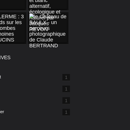
IVES
t
1
1
1
ier
1