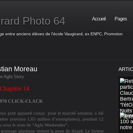
rard Photo 64
Accueil
Pages
ge entre anciens élèves de l'école Vaugirard, ex ENPC, Promoton
stian Moreau
ARTI
e Agfa Story
Chapitre 14
1970 CLICK-CLACK
eux petit appareil conçu
pour le marché amateur, a été
ombre (environ 1,65 million d’exemplaires), pendant 12
du sous le nom de “Agfa Weekender”.
 grainage plastique imitant la peau de lézard. Le format