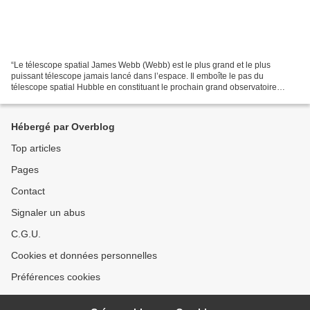
“Le télescope spatial James Webb (Webb) est le plus grand et le plus
puissant télescope jamais lancé dans l’espace. Il emboîte le pas du
télescope spatial Hubble en constituant le prochain grand observatoire
scientifique spatial, conçu pour répondre aux...
Hébergé par Overblog
Top articles
Pages
Contact
Signaler un abus
C.G.U.
Cookies et données personnelles
Préférences cookies