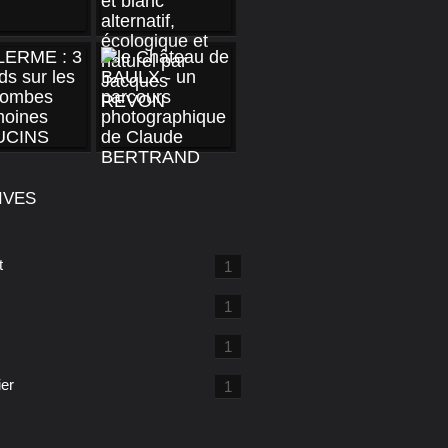
IVES
t
1
1
1
ier
1