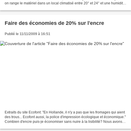
on range le matériel dans un local climatisé entre 20° et 24° et une humidité
entre 40% et 50%....
Faire des économies de 20% sur l'encre
Publié le 11/11/2009 à 16:51
Extraits du site Ecofont: "En Hollande, il n'y a pas que les fromages qui aient
des trous... Ecofont aussi, la police d'impression écologique et économique."
Combien d'encre puis-je économiser sans nuire à la lisibilité? Nous avons
enfin créé une police...