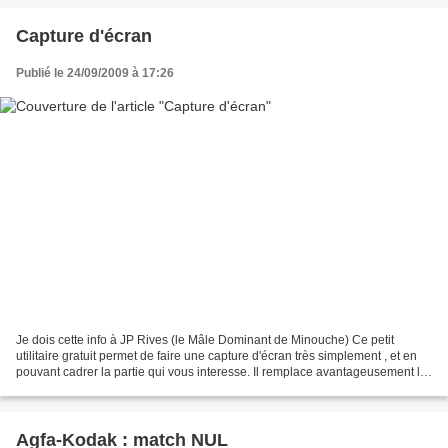
Capture d'écran
Publié le 24/09/2009 à 17:26
Je dois cette info à JP Rives (le Mâle Dominant de Minouche) Ce petit
utilitaire gratuit permet de faire une capture d'écran très simplement , et en
pouvant cadrer la partie qui vous interesse. Il remplace avantageusement la
touche "Imp Ecran" située...
Agfa-Kodak : match NUL