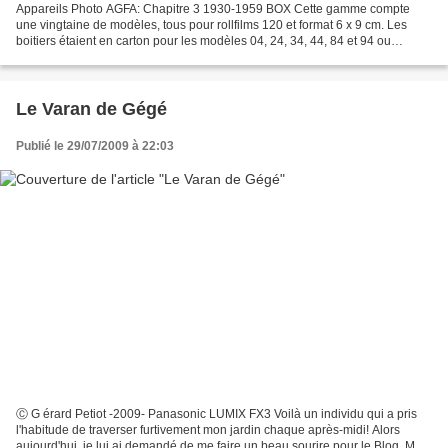
Appareils Photo AGFA: Chapitre 3 1930-1959 BOX Cette gamme compte
une vingtaine de modèles, tous pour rollfilms 120 et format 6 x 9 cm. Les
boitiers étaient en carton pour les modèles 04, 24, 34, 44, 84 et 94 ou
métalliques pour les modèles 45, 50, 54,...
Le Varan de Gégé
Publié le 29/07/2009 à 22:03
Ⓒ G érard Petiot -2009- Panasonic LUMIX FX3 Voilà un individu qui a pris
l'habitude de traverser furtivement mon jardin chaque après-midi! Alors
aujourd'hui, je lui ai demandé de me faire un beau sourire pour le Blog. Mais