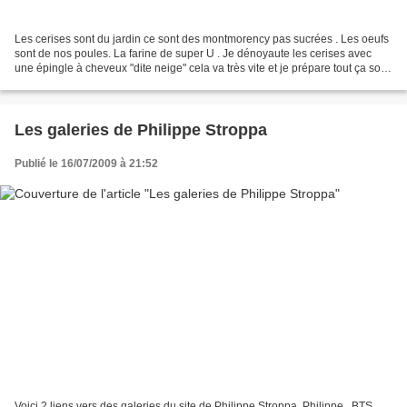
Les cerises sont du jardin ce sont des montmorency pas sucrées . Les oeufs
sont de nos poules. La farine de super U . Je dénoyaute les cerises avec
une épingle à cheveux "dite neige" cela va très vite et je prépare tout ça sous
l'appenti sur ma table...
Les galeries de Philippe Stroppa
Publié le 16/07/2009 à 21:52
Voici 2 liens vers des galeries du site de Philippe Stroppa. Philippe , BTS