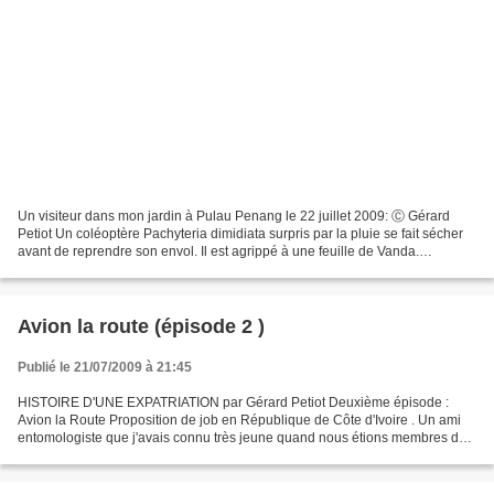
Un visiteur dans mon jardin à Pulau Penang le 22 juillet 2009: Ⓒ Gérard
Petiot Un coléoptère Pachyteria dimidiata surpris par la pluie se fait sécher
avant de reprendre son envol. Il est agrippé à une feuille de Vanda.
Photographie à main levée... avec...
Avion la route (épisode 2 )
Publié le 21/07/2009 à 21:45
HISTOIRE D'UNE EXPATRIATION par Gérard Petiot Deuxième épisode :
Avion la Route Proposition de job en République de Côte d'Ivoire . Un ami
entomologiste que j'avais connu très jeune quand nous étions membres du
cercle des « Coléoptéristes parisiens »...