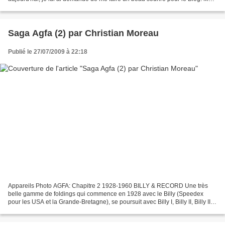
à la façon dont il gonfle son...
Saga Agfa (2) par Christian Moreau
Publié le 27/07/2009 à 22:18
Appareils Photo AGFA: Chapitre 2 1928-1960 BILLY & RECORD Une très
belle gamme de foldings qui commence en 1928 avec le Billy (Speedex
pour les USA et la Grande-Bretagne), se poursuit avec Billy I, Billy II, Billy III,
Billy-Clack, et Billy-Record qui...