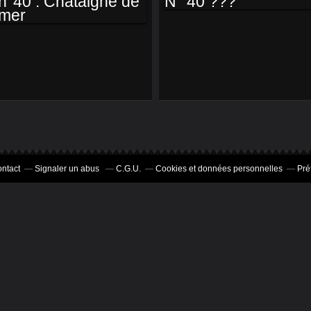
CÉ-KOI-SU-LAFOTO
CÉ-KOI-SU-LAFOTO
N° 40 ???
N°40 : CHATAIGNE
DE MER
ntact
Signaler un abus
C.G.U.
Cookies et données personnelles
Pré