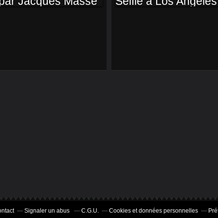
THOMAS LIEGEARD
"SALUT DIDIER ",
UN MUSÉE DU
PAR JACQUES
SELFIE À LOS
MASSE
ANGELES
ntact
Signaler un abus
C.G.U.
Cookies et données personnelles
Pré