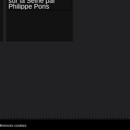
FABRIQUÉ EN
FRANCE DEPUIS 40
ANS
UN AUTRE REGARD
SUR LA SEINE PAR
PHILIPPE PONS
férences cookies