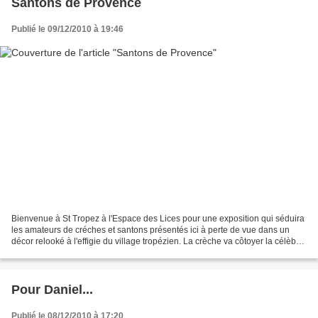
Santons de Provence
Publié le 09/12/2010 à 19:46
Bienvenue à St Tropez à l'Espace des Lices pour une exposition qui séduira
les amateurs de créches et santons présentés ici à perte de vue dans un
décor relooké à l'effigie du village tropézien. La crèche va côtoyer la célèbre
Gendarmerie et ses gendarmes...
Pour Daniel...
Publié le 08/12/2010 à 17:20