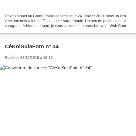
L'expo Monet au Grand Palais se termine le 24 Janvier 2011, voici un lien
vers une animation en Flash assez surprenante. Un peu de patience pour
charger le fichier de départ, je vous conseille de brancher votre Web Cam et
de brancher vos enceintes. http://www.monet2010.com/fr#/voyage/...
CéKoiSulaFoto n° 34
Publié le 23/12/2010 à 16:12