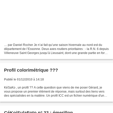
.... par Daniel Rocher Je n’ai fait qu’une saison hivernale au nord-est du
département de l’Essonne. Deux axes routiers prioritaires : - la R.N. 6 depuis
Villeneuve Saint Georges jusqu’à Lieusaint, dont une grande partie en forêt
de Sénart, environ 10...
Profil colorimétrique ???
Publié le 01/12/2010 à 14:18
KéSaKo , un profil ?? A cette question que viens de me poser Gérard, je
vous propose un premier élément de réponse, mais surtout des liens vers
des spécialistes en la matière. Un profil ICC est un fichier numérique d'un
format particulier (extensions...
CéKoiSulaFoto n° 33 : émerillon