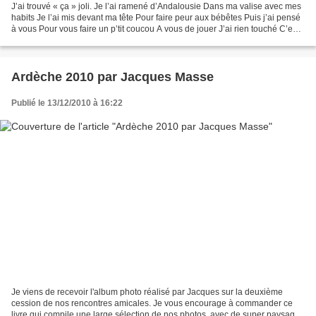
J’ai trouvé « ça » joli. Je l’ai ramené d’Andalousie Dans ma valise avec mes
habits Je l’ai mis devant ma tête Pour faire peur aux bébêtes Puis j’ai pensé
à vous Pour vous faire un p’tit coucou A vous de jouer J’ai rien touché C’est
tel quel . Bon Noël...
Ardèche 2010 par Jacques Masse
Publié le 13/12/2010 à 16:22
Je viens de recevoir l'album photo réalisé par Jacques sur la deuxième
cession de nos rencontres amicales. Je vous encourage à commander ce
livre qui compile une large sélection de nos photos, avec de super paysages