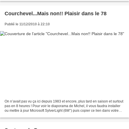
Courchevel...Mais non!! Plaisir dans le 78
Publié le 11/12/2010 à 22:10
On n’avait pas vu ça ici depuis 1983 et encore, plus tard en saison et surtout
pas en 8 heures ! Pour voir le diaporama de Michel, il vous faudra installer
ou mettre à jour Microsoft SylverLight (6M°) puis copier ce lien dans votre
navigateur : https://cid-
13c59e64a4eaede4.photos.live.com/play.aspx/A%20voir!?
Bsrc=Photomail&Bpub=SDX.Photos&sa=12308182...