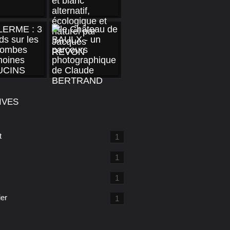
IVES
t
1
1
1
ier
1