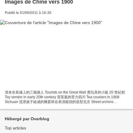
Images de Chine vers 1900
Publié le 01/09/2011 à 16:30
清末在長城上的三個遊人 Tourists on the Great Wall 賣玩具的小販 20 世紀初
Toy vendor in early 20th century 背茶葉的苦力四川 Tea couriers in 1908
Sichuan 流浪孩子組成的雜耍班在表演龍頭的造型北京 Street urchins
performing tricks in 1902 Ces images m'ont été transmises par Gérard,
désolé les noms des photographes...
Hébergé par Overblog
Top articles