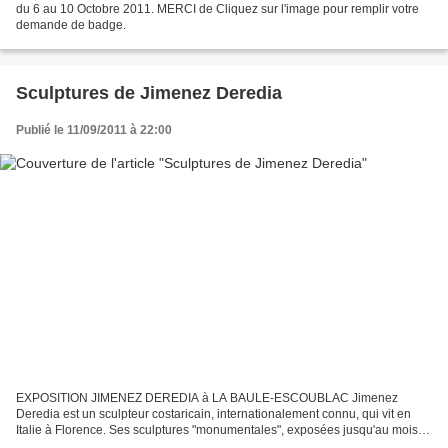
du 6 au 10 Octobre 2011. MERCI de Cliquez sur l'image pour remplir votre
demande de badge.
Sculptures de Jimenez Deredia
Publié le 11/09/2011 à 22:00
EXPOSITION JIMENEZ DEREDIA à LA BAULE-ESCOUBLAC Jimenez
Deredia est un sculpteur costaricain, internationalement connu, qui vit en
Italie à Florence. Ses sculptures "monumentales", exposées jusqu'au mois
d'octobre à La Baule, sont en bronze. L'artiste...