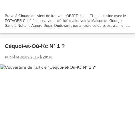
Bravo à Claude qui vient de trouver L'OBJET et le LIEU. La cuisine avec le
POTAGER Cet été, nous avions décidé d’aller voir la Maison de George
Sand à Nohant. Aurore Dupin Dudevant , romancière célèbre, est vraiment
un personnage original et attachant...
Céquoi-et-Où-Kc N° 1 ?
Publié le 20/09/2016 à 20:30