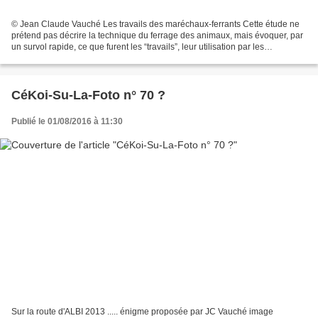
© Jean Claude Vauché Les travails des maréchaux-ferrants Cette étude ne
prétend pas décrire la technique du ferrage des animaux, mais évoquer, par
un survol rapide, ce que furent les “travails”, leur utilisation par les
maréchaux-ferrants et leur répartition...
CéKoi-Su-La-Foto n° 70 ?
Publié le 01/08/2016 à 11:30
Sur la route d'ALBI 2013 ..... énigme proposée par JC Vauché image