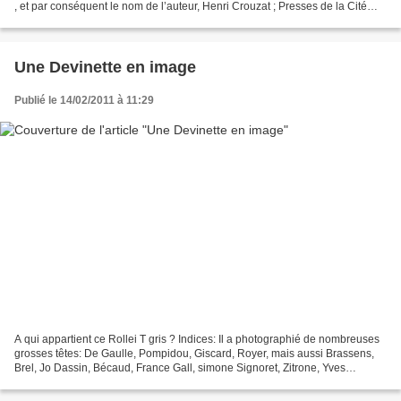
, et par conséquent le nom de l’auteur, Henri Crouzat ; Presses de la Cité
Copyright 1959. Avertissement aux...
Une Devinette en image
Publié le 14/02/2011 à 11:29
A qui appartient ce Rollei T gris ? Indices: Il a photographié de nombreuses
grosses têtes: De Gaulle, Pompidou, Giscard, Royer, mais aussi Brassens,
Brel, Jo Dassin, Bécaud, France Gall, simone Signoret, Zitrone, Yves
Montand, Dali, Sophia Loren, ........