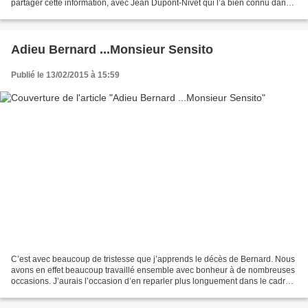
partager cette information, avec Jean Dupont-Nivet qui l’a bien connu dans
les années 1970/ 2004. Tout comme j’ai...
Adieu Bernard ...Monsieur Sensito
Publié le 13/02/2015 à 15:59
C’est avec beaucoup de tristesse que j’apprends le décès de Bernard. Nous
avons en effet beaucoup travaillé ensemble avec bonheur à de nombreuses
occasions. J’aurais l’occasion d’en reparler plus longuement dans le cadre
mon travail rétrospectif en cours...