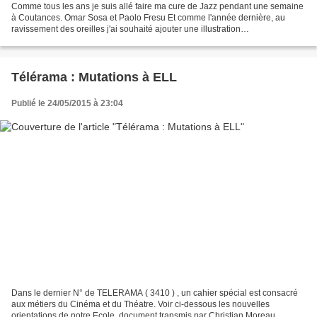
Comme tous les ans je suis allé faire ma cure de Jazz pendant une semaine
à Coutances. Omar Sosa et Paolo Fresu Et comme l'année dernière, au
ravissement des oreilles j'ai souhaité ajouter une illustration
photographique. N'ayant pas d’accréditation officielle,...
Télérama : Mutations à ELL
Publié le 24/05/2015 à 23:04
Dans le dernier N° de TELERAMA ( 3410 ) , un cahier spécial est consacré
aux métiers du Cinéma et du Théatre. Voir ci-dessous les nouvelles
orientations de notre Ecole. document transmis par Christian Moreau