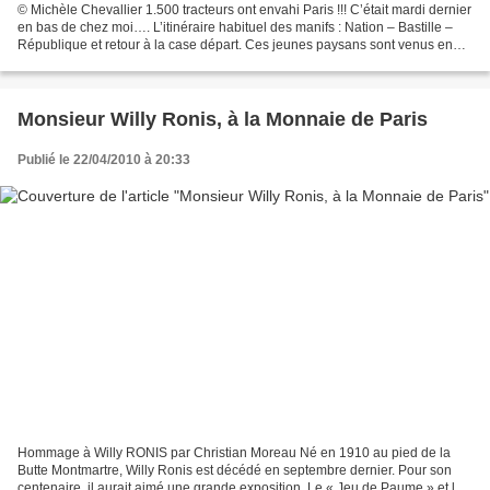
© Michèle Chevallier 1.500 tracteurs ont envahi Paris !!! C’était mardi dernier
en bas de chez moi…. L’itinéraire habituel des manifs : Nation – Bastille –
République et retour à la case départ. Ces jeunes paysans sont venus en
tracteur par routes et...
Monsieur Willy Ronis, à la Monnaie de Paris
Publié le 22/04/2010 à 20:33
Hommage à Willy RONIS par Christian Moreau Né en 1910 au pied de la
Butte Montmartre, Willy Ronis est décédé en septembre dernier. Pour son
centenaire, il aurait aimé une grande exposition. Le « Jeu de Paume » et la