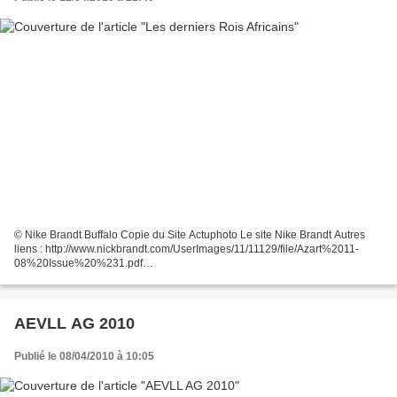
© Nike Brandt Buffalo Copie du Site Actuphoto Le site Nike Brandt Autres
liens : http://www.nickbrandt.com/UserImages/11/11129/file/Azart%2011-
08%20Issue%20%231.pdf
http://www.younggalleryphoto.com/photography/brandt/brandt.html Merci à
Philippe Plaut...
AEVLL AG 2010
Publié le 08/04/2010 à 10:05