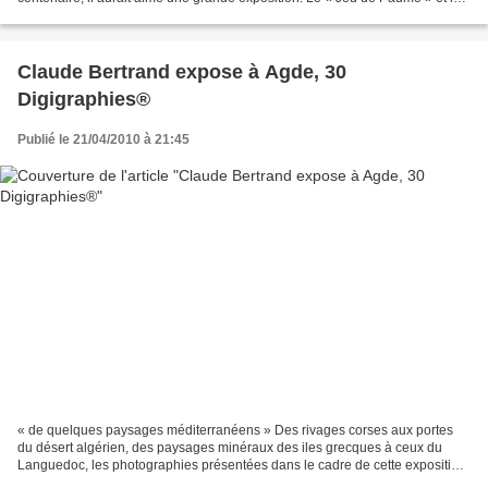
"Monnaie de Paris" lui rendent hommage...
Claude Bertrand expose à Agde, 30
Digigraphies®
Publié le 21/04/2010 à 21:45
« de quelques paysages méditerranéens » Des rivages corses aux portes
du désert algérien, des paysages minéraux des iles grecques à ceux du
Languedoc, les photographies présentées dans le cadre de cette exposition
sont des rencontres avec des paysages...