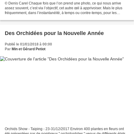
© Denis Carel Chaque fois que l’on prend une photo, ce qui nous arrive
assez souvent, c’est via l’objectif, cet autre œil à apprivoiser. Mais le plus
fréquemment, dans l’instantanéité, à temps ou contre-temps, pour les
“Photophiles” que nous sommes, c’est...
Des Orchidées pour la Nouvelle Année
Publié le 01/01/2018 à 00:00
Par
Min et Gérard Petiot
Orchids Show - Taiping - 23-31/12/2017 Environ 400 plantes en fleurs ont
été présentées par de nombreux " orchidophiles " venus de différents états