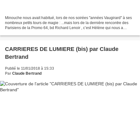
Minouche nous avait habitué, lors de nos soirées "années Vaugirard" à ses
nombreux petits tours de magie : ...mais lors de la dernière rencontre des
Parisiens de la Promo 64, bd Richard Lenoir , c’est Hélène qui nous a
proposé un tour de magie numérique....
CARRIERES DE LUMIERE (bis) par Claude
Bertrand
Publié le 11/01/2018 à 15:33
Par
Claude Bertrand