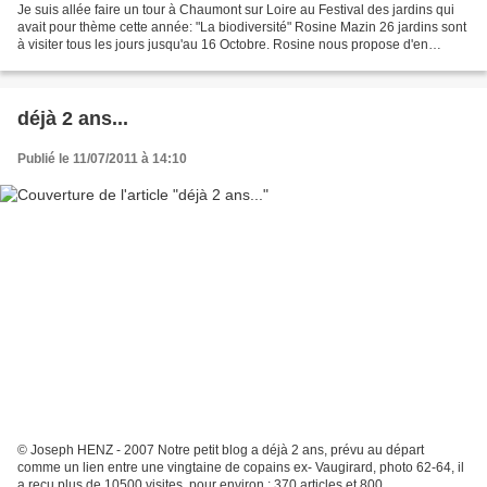
Je suis allée faire un tour à Chaumont sur Loire au Festival des jardins qui
avait pour thème cette année: "La biodiversité" Rosine Mazin 26 jardins sont
à visiter tous les jours jusqu'au 16 Octobre. Rosine nous propose d'en
découvrir 12 . Les légendes...
déjà 2 ans...
Publié le 11/07/2011 à 14:10
© Joseph HENZ - 2007 Notre petit blog a déjà 2 ans, prévu au départ
comme un lien entre une vingtaine de copains ex- Vaugirard, photo 62-64, il
a reçu plus de 10500 visites, pour environ : 370 articles et 800