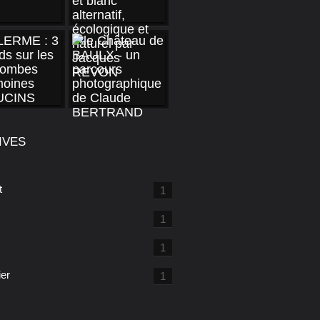
IVES
t
1
1
1
ier
1