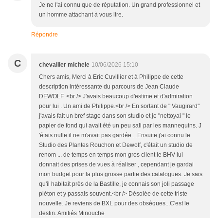
Je ne l'ai connu que de réputation. Un grand professionnel et
un homme attachant à vous lire.
Répondre
C
chevallier michele
10/06/2026 15:10
Chers amis, Merci à Eric Cuvillier et à Philippe de cette
description intéressante du parcours de Jean Claude
DEWOLF. <br /> J'avais beaucoup d'estime et d'admiration
pour lui . Un ami de Philippe.<br /> En sortant de " Vaugirard"
j'avais fait un bref stage dans son studio et je "nettoyai " le
papier de fond qui avait été un peu sali par les mannequins. J
'étais nulle il ne m'avait pas gardée....Ensuite j'ai connu le
Studio des Plantes Rouchon et Dewolf, c'était un studio de
renom ... de temps en temps mon gros client le BHV lui
donnait des prises de vues à réaliser , cependant je gardai
mon budget pour la plus grosse partie des catalogues. Je sais
qu'il habitait près de la Bastille, je connais son joli passage
piéton et y passais souvent.<br /> Désolée de cette triste
nouvelle. Je reviens de BXL pour des obsèques...C'est le
destin. Amitiés Minouche