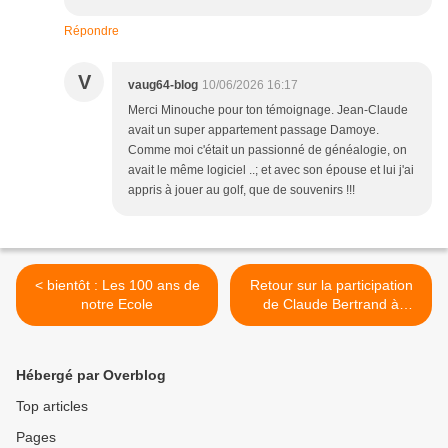
Répondre
V
vaug64-blog
10/06/2026 16:17
Merci Minouche pour ton témoignage. Jean-Claude
avait un super appartement passage Damoye.
Comme moi c'était un passionné de généalogie, on
avait le même logiciel ..; et avec son épouse et lui j'ai
appris à jouer au golf, que de souvenirs !!!
< bientôt : Les 100 ans de
Retour sur la participation
notre Ecole
de Claude Bertrand à
"l'étOFFe des Nuits de
PIERREVERT" >
Hébergé par Overblog
Top articles
Pages