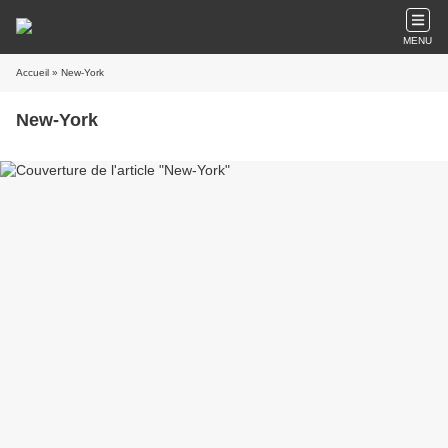
MENU
Accueil
» New-York
New-York