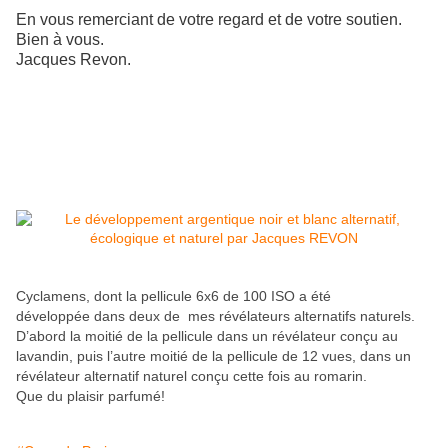
*****************
En vous remerciant de votre regard et de votre soutien.
Bien à vous.
Jacques Revon.
acques.revon@gmail.com
J
Journaliste honoraire, photographe auteur.
https://fr.wikipedia.org/wiki/Jacques_Revon
https://loeildelaphotographie.com/fr/?s=JACQUES+rEVON
Cyclamens,
dont la pellicule 6x6 de 100 ISO a été
développée dans deux de mes révélateurs alternatifs naturels.
D’abord la moitié de la pellicule dans un révélateur conçu au
lavandin, puis l’autre moitié de la pellicule de 12 vues, dans un
révélateur alternatif naturel conçu cette fois au romarin.
Que du plaisir parfumé!