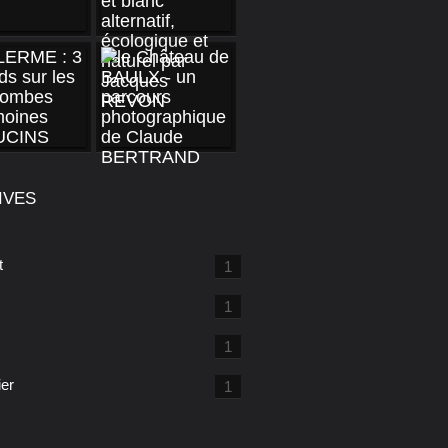
IVES
t
1
1
1
ier
1