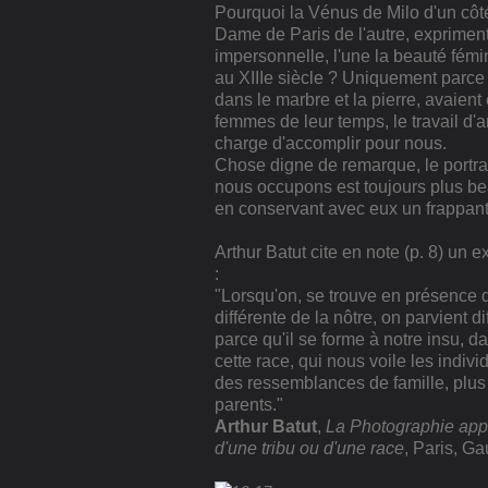
Pourquoi la Vénus de Milo d'un côté
Dame de Paris de l'autre, expriment
impersonnelle, l'une la beauté fémi
au XIIIe siècle ? Uniquement parce q
dans le marbre et la pierre, avaient
femmes de leur temps, le travail d'
charge d'accomplir pour nous.
Chose digne de remarque, le portrai
nous occupons est toujours plus bea
en conservant avec eux un frappant 
Arthur Batut cite en note (p. 8) un e
:
"Lorsqu'on, se trouve en présence
différente de la nôtre, on parvient d
parce qu'il se forme à notre insu, d
cette race, qui nous voile les indiv
des ressemblances de famille, plus 
parents."
Arthur Batut
,
La Photographie appl
d'une tribu ou d'une race
, Paris, Ga