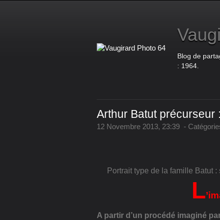
Vaugi
Blog de parta
: 1964.
Arthur Batut précurseur : 
12 Novembre 2013, 23:39
-
Catégorie
Portrait type de la famille Batut 
L
’im
A partir d’un procédé imaginé p