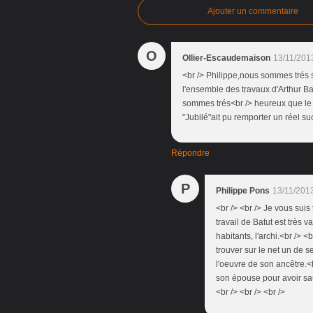
Ajouter un commentaire
O
Ollier-Escaudemaison
13/11/201
<br /> Philippe,nous sommes trés se
l'ensemble des travaux d'Arthur Bat
sommes trés<br /> heureux que le
"Jubilé"ait pu remporter un réel s
Répondre
P
Philippe Pons
13/11/201
<br /> <br /> Je vous suis
travail de Batut est très 
habitants, l'archi.<br /> 
trouver sur le net un de 
l'oeuvre de son ancêtre.<b
son épouse pour avoir sauv
<br /> <br /> <br />