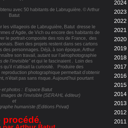
2024
 obtenu avec 50 habitants de Labruguière. © Arthur
2023
Batut
2022
 les villageois de Labruguière, Batut dresse le
2021
femmes d’Agde, de Vich ou encore des habitants de
ver le portrait-composite des rois de France, des
2020
nais. Bien des projets restent dans ses cartons
2019
s des personnages. Déjà, à son époque, Arthur
naître son travail, autant sur l'aérophotographie
2018
 de l'invisible"
et qui le fascinaient . Loin des
2017
s qu'il n'attisait la curiosité. Produire des
 reproduction photographique permettait d'obtenir
2016
t, n'était pas sans risque. Aujourd'hui pourtant
2015
e et photos : Espace Batut
2014
ou images de l'invisible (SERAHL éditeur)
et
2013
raphe humaniste (Editions Privat)
2012
e procédé
,
2011
 par Arthur Batut