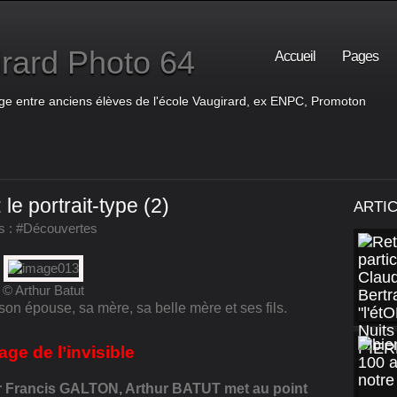
rard Photo 64
Accueil
Pages
ge entre anciens élèves de l'école Vaugirard, ex ENPC, Promoton
le portrait-type (2)
ARTI
s :
#Découvertes
© Arthur Batut
: son épouse, sa mère, sa belle mère et ses fils.
age de l’invisible
ar Francis GALTON, Arthur BATUT met au point