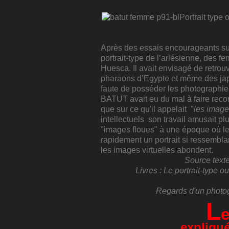
Portrait type
Après des essais encourageants sur
portrait-type de l’arlésienne, des 
Huesca. Il avait envisagé de retrou
pharaons d’Egypte et même des japo
faute de posséder les photographie
BATUT avait eu du mal à faire recon
que sur ce qu'il appelait "
les images
intellectuels son travail amusait plu
"images floues" à une époque où le
rapidement un portrait si ressemblan
les images virtuelles abondent.
Source text
Livres : Le portrait-type 
Regards d'un photog
L
expliqué