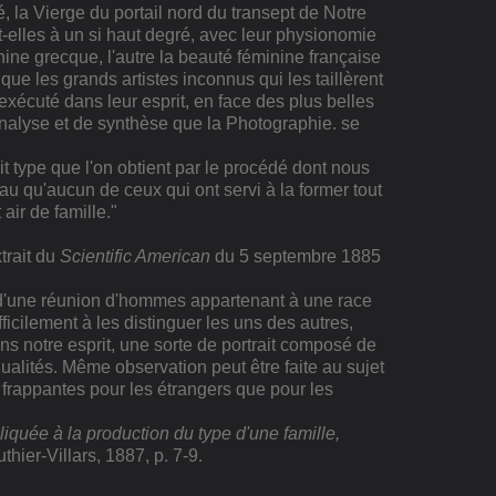
, la Vierge du portail nord du transept de Notre
-elles à un si haut degré, avec leur physionomie
nine grecque, l'autre la beauté féminine française
ue les grands artistes inconnus qui les taillèrent
 exécuté dans leur esprit, en face des plus belles
analyse et de synthèse que la Photographie. se
t type que l'on obtient par le procédé dont nous
u qu'aucun de ceux qui ont servi à la former tout
air de famille."
xtrait du
Scientific American
du 5 septembre 1885
 d'une réunion d'hommes appartenant à une race
ifficilement à les distinguer les uns des autres,
ans notre esprit, une sorte de portrait composé de
idualités. Même observation peut être faite au sujet
frappantes pour les étrangers que pour les
iquée à la production du type d'une famille,
uthier-Villars, 1887, p. 7-9
.