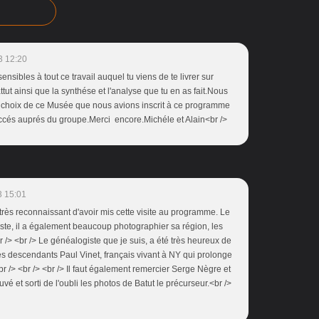
3 12:20
nsibles à tout ce travail auquel tu viens de te livrer sur
tut ainsi que la synthése et l'analyse que tu en as fait.Nous
 choix de ce Musée que nous avions inscrit à ce programme
uccés auprés du groupe.Merci encore.Michéle et Alain<br />
3 15:01
 très reconnaissant d'avoir mis cette visite au programme. Le
vaste, il a également beaucoup photographier sa région, les
<br /> <br /> Le généalogiste que je suis, a été très heureux de
ses descendants Paul Vinet, français vivant à NY qui prolonge
r /> <br /> <br /> Il faut également remercier Serge Nègre et
é et sorti de l'oubli les photos de Batut le précurseur.<br />