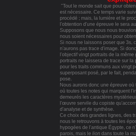
"Tout le monde sait que pour obte
est nécessaire. Ce temps varie suivan
procédé ; mais, la lumière et le pr
l'obtention d'une épreuve le sera au
Supposons que nous nous trouvions
nous soient nécessaires pour obtenir
Si nous ne laissons poser que 3s, c
n'aurons pas trace d'image. Si don
l'objectif vingt portraits de la mê
portraits ne laissera de trace sur l
pour les traits communs aux vingt p
superposant posé, par le fait, penda
pose.
Nous aurons donc une épreuve où tou
où toutes les notes qui marquent l'i
demeurés les caractères mystérieux q
l'œuvre servile du copiste qu'accomp
d'analyse et de synthèse.
Ce choix des grandes lignes, des tr
nous le retrouvons à toutes les épo
hypogées de l'antique Égypte, ce n'es
parois, mais le
lion
dans toute la ma