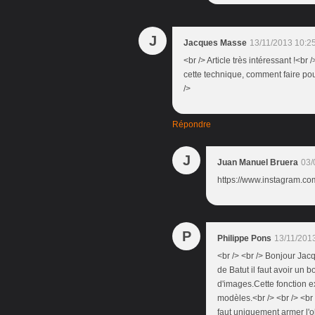
J
Jacques Masse
13/11/2013 10:2
<br /> Article très intéressant !<br 
cette technique, comment faire pou
/>
Répondre
J
Juan Manuel Bruera
03/
https://www.instagram.co
P
Philippe Pons
13/11/201
<br /> <br /> Bonjour Jacq
de Batut il faut avoir un 
d'images.Cette fonction exi
modèles.<br /> <br /> <br 
faut uniquement armer l'o