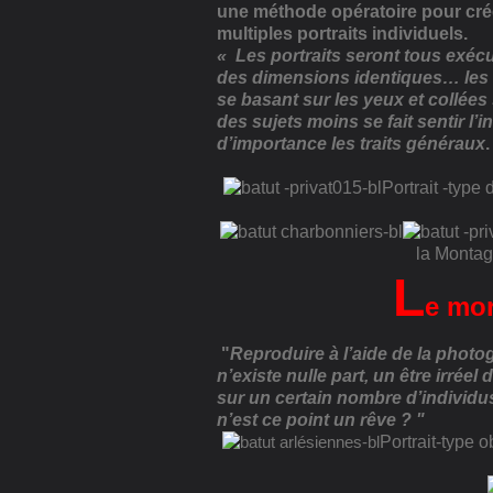
une méthode opératoire pour cr
multiples portraits individuels.
« Les portraits seront tous exéc
des dimensions identiques… les
se basant sur les yeux et collée
des sujets moins se fait sentir l’
d’importance les traits généraux
.
Portrait -type
la Montag
L
e mor
"
Reproduire à l’aide de la photog
n’existe nulle part, un être irrée
sur un certain nombre d’individus
n’est ce point un rêve ? "
Portrait-type o