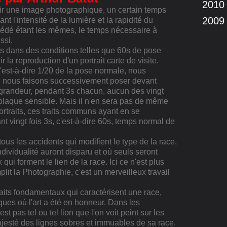
2010
nir une image photographique, un certain temps
2009
t l'intensité de la lumière et la rapidité du
océdé étant les mêmes, le temps nécessaire à
ssi.
 dans des conditions telles que 60s de pose
 la reproduction d'un portrait carte de visite.
'est-à-dire 1/20 de la pose normale, nous
c nous faisons successivement poser devant
me grandeur, pendant 3s chacun, aucun des vingt
a plaque sensible. Mais il n'en sera pas de même
ortraits, ces traits communs ayant en se
nt vingt fois 3s, c'est-à-dire 60s, temps normal de
s les accidents qui modifient le type de la race,
ndividualité auront disparu et où seuls seront
ui forment le lien de la race. Ici ce n'est plus
lit la Photographie, c'est un merveilleux travail
aits fondamentaux qui caractérisent une race,
ques où l'art a été en honneur. Dans les
t pas tel ou tel lion que l'on voit peint sur les
jesté des lignes sobres et immuables de sa race.