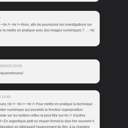
5
/> <br /> <br /> Alors, afin de poursuivre les investigations sur
r la mettre en pratique avec des images numériques ? . . .<br
09/2020 03:59
m/juanmbruera/
3 14:49
ues,<br /> <br /> <br /> Pour mettre en pratique la technique
boitier numérique qui possède la fonction superposition
ste sur les boitiers reflex et peut être sur<br /> d'autres
/> En argentique petit ou moyen format tu dois t'en souvenir il
bturateur en débrayant l'avancement du film, à la chambre