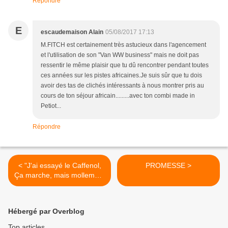
Répondre
E
escaudemaison Alain
05/08/2017 17:13
M.FITCH est certainement très astucieux dans l'agencement
et l'utilisation de son "Van WW business" mais ne doit pas
ressentir le même plaisir que tu dû rencontrer pendant toutes
ces années sur les pistes africaines.Je suis sûr que tu dois
avoir des tas de clichés intéressants à nous montrer pris au
cours de ton séjour africain.........avec ton combi made in
Petiot...
Répondre
< "J'ai essayé le Caffenol,
PROMESSE >
Ça marche, mais mollement
"…par Jacques Masse
Hébergé par Overblog
Top articles