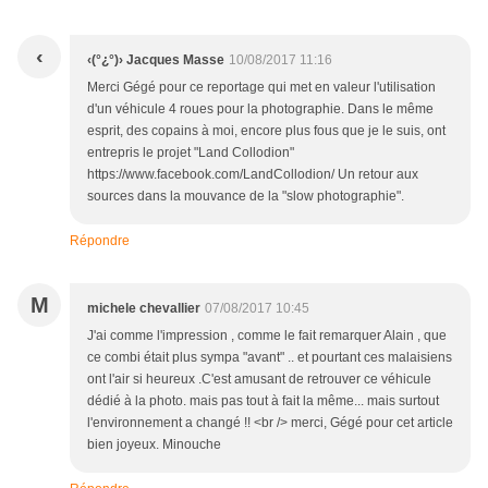
‹
‹(°¿°)› Jacques Masse
10/08/2017 11:16
Merci Gégé pour ce reportage qui met en valeur l'utilisation
d'un véhicule 4 roues pour la photographie. Dans le même
esprit, des copains à moi, encore plus fous que je le suis, ont
entrepris le projet "Land Collodion"
https://www.facebook.com/LandCollodion/ Un retour aux
sources dans la mouvance de la "slow photographie".
Répondre
M
michele chevallier
07/08/2017 10:45
J'ai comme l'impression , comme le fait remarquer Alain , que
ce combi était plus sympa "avant" .. et pourtant ces malaisiens
ont l'air si heureux .C'est amusant de retrouver ce véhicule
dédié à la photo. mais pas tout à fait la même... mais surtout
l'environnement a changé !! <br /> merci, Gégé pour cet article
bien joyeux. Minouche