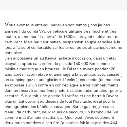
V
ous avez tous entendu parler en son temps ( nos jeunes
années ) du combi VW, ce véhicule utilitaire très moche et très
teuton, au moteur " flat twin " de 1600cc, bruyant et dévoreur de
carburant. Mais haut sur pattes, suspension souple et solide à la
fois, à l'aise et confortable sur les pires routes africaines et même
hors piste.
J'en ai possédé un au Kenya, acheté d'occasion, dans un état
pitoyable après sa carrière de plus de 150 000 Km comme
minibus touristique en brousse. Je l'ai fait survivre pendant 20
ans, après l'avoir retapé et aménagé à la spartiate, avec cuisine (
un camping gaz et une glacière 12Volts ), couchette (un matelas
en mousse sur un coffre en contreplaqué à trois compartiments
dont un réservé au matériel photo ), station radio-amateur pour la
sécurité. Sur le toit, une galerie à l'arrière et une barre à l'avant
plus un toit ouvrant au dessus de tout l'habitacle, idéal pour la
photographie des bébêtes sauvages. Sur la galerie, jerricans
d'eau, de carburant, deux roues de secours, un bambou de 6m
comme mât d'antenne radio, etc. Quel pied ! Avec seulement
deux roues motrices à l'arrière j'ai parfois fait la pige à des 4X4