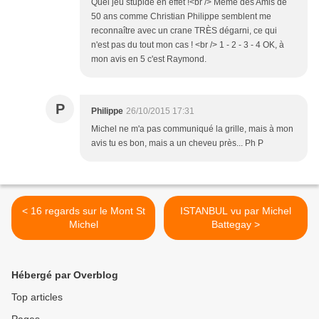
Quel jeu stupide en effet !<br /> Même des Amis de
50 ans comme Christian Philippe semblent me
reconnaître avec un crane TRÈS dégarni, ce qui
n'est pas du tout mon cas ! <br /> 1 - 2 - 3 - 4 OK, à
mon avis en 5 c'est Raymond.
P
Philippe
26/10/2015 17:31
Michel ne m'a pas communiqué la grille, mais à mon
avis tu es bon, mais a un cheveu près... Ph P
< 16 regards sur le Mont St
ISTANBUL vu par Michel
Michel
Battegay >
Hébergé par Overblog
Top articles