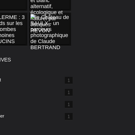
IVES
t
1
1
1
ier
1