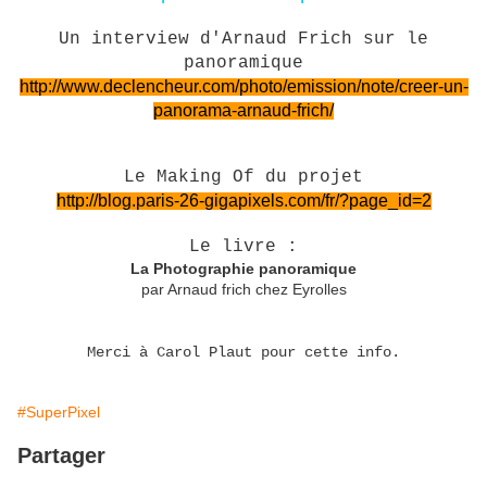
Un interview d'Arnaud Frich sur le
panoramique
http://www.declencheur.com/photo/emission/note/creer-un-
panorama-arnaud-frich/
Le Making Of du projet
http://blog.paris-26-gigapixels.com/fr/?page_id=2
Le livre :
La Photographie panoramique
par Arnaud frich chez Eyrolles
Merci à Carol Plaut pour cette info.
#SuperPixel
Partager