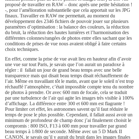
proposé de travailler en RAW – donc après une petite hésitation !
-, pour l’amélioration substantielle que cela apportait sur les JPG
finaux. Travailler en RAW me permettait, au moment du
développement des 2346 fichiers de pouvoir jouer sur plusieurs
paramètres d’optimisation : la balance des couleurs, la réduction
du bruit, la réduction des hautes lumières et l’harmonisation des
différentes colonnes/rangées de photos entre elles sachant que les
conditions de prises de vue nous avaient obligé à faire certains
choix techniques.
En effet, comme la prise de vue avait lieu en hauteur afin d’avoir
une vue sur tout Paris, je savais que l’on aurait un paradoxe à
régler : il fallait un jour de grand beau temps avec une belle
transparence mais qui disait beau temps disait réchauffement de
l’air. Même en travaillant tôt le matin, avant que le soleil n’est trop
réchauffé l’atmosphère, c’était impossible compte tenu du nombre
de photos à prendre. Or avec 600 mm de focale, cela se traduit
par une turbulence de l’air qui agite les images très visible à 100%
d’affichage. La différence entre 300 et 600 mm est flagrante !
Pour limiter cet effet, les astronomes savent qu’il faut réduire le
temps de pose le plus possible. Cependant, il fallait aussi avoir un
minimum de profondeur de champ donc j’ai finalement choisit le
compromis : 800 ISO, F13 à 600 mm pour travailler par grand
beau temps à 1/800 de seconde. Même avec un 5 D Mark II
CANON, je savais qu’il y aurait du bruit dans les images finales