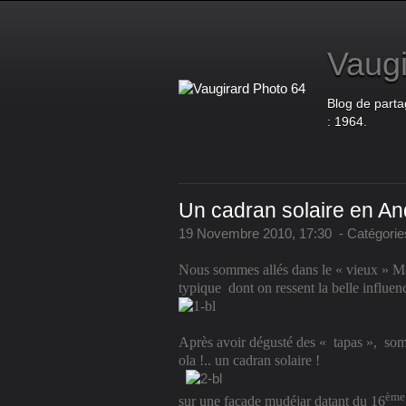
Vaugi
Blog de parta
: 1964.
Un cadran solaire en A
19 Novembre 2010, 17:30
-
Catégorie
Nous sommes allés dans le « vieux » Ma
typique
dont on ressent la belle influe
Après avoir dégusté des « tapas »,
somm
ola !.. un cadran solaire !
ème
sur une façade mudéjar datant du 16