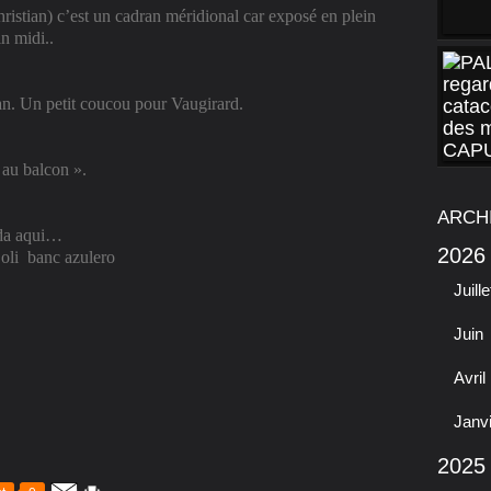
Christian) c’est un cadran méridional car exposé en plein
in midi..
an. Un petit coucou pour Vaugirard.
e au balcon ».
ARCH
ida aqui…
2026
oli
banc azulero
Juille
Juin
Avril
Janv
2025