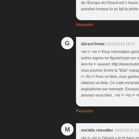
de l'Europe de l'Ouest ont 1 heure d
passées lorsque tu as fait la photo
Répondre
G
Gérard Petiot
23/11/2010 16:37
<br /> <br /> Pour information gén
autres signes ne figurant pas sur v
lien<br /> suivant: http://www.tou
vous pourrez écrire la "tilda" esp
/> <br /> Pour ce faire, vous gard
obtenez un tilde. Ce code est pra
anglophone par exemple. Essayez 
amusez-vous bien...<br /> <br /> <b
Répondre
M
michèle chevallier
23/11/2010 15
<br /> <br /> Gérard a écrit dans 