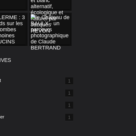
IVES
t
1
1
1
ier
1