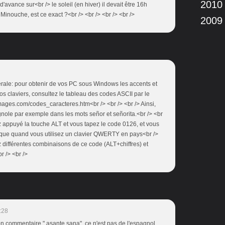
2010
'avance sur<br /> le soleil (en hiver) il devait être 16h
 Minouche, est ce exact ?<br /> <br /> <br /> <br />
2009
érale: pour obtenir de vos PC sous Windows les accents et
os claviers, consultez le tableau des codes ASCII par le
timages.com/codes_caracteres.htm<br /> <br /> <br /> Ainsi,
agnole par exemple dans les mots señor et señorita.<br /> <br
ez appuyé la touche ALT et vous tapez le code 0126, et vous
tique quand vous utilisez un clavier QWERTY en pays<br />
différentes combinaisons de ce code (ALT+chiffres) et
r /> <br />
:28
son commentaire " asante sana". ce n'est pas de l'espagnol