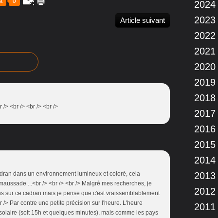
t
0
2024
2023
Article suivant
2022
2021
2020
2019
2018
r /> <br /> <br /> <br />
2017
2016
2015
2014
2013
cadran dans un environnement lumineux et coloré, cela
maussade ...<br /> <br /> <br /> Malgré mes recherches, je
2012
ons sur ce cadran mais je pense que c'est vraissemblablement
r /> Par contre une petite précision sur l'heure. L'heure
2011
 solaire (soit 15h et quelques minutes), mais comme les pays