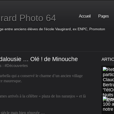
rard Photo 64
Accueil
Pages
ge entre anciens élèves de l'école Vaugirard, ex ENPC, Promoton
ndalousie … Olé ! de Minouche
ARTI
s :
#Découvertes
rbella qui a conservé le charme d’un ancien village
nce mauresque.
es arrivés à la célèbre « plaza de los naranjos » et là
siècle mais bien rénovée …