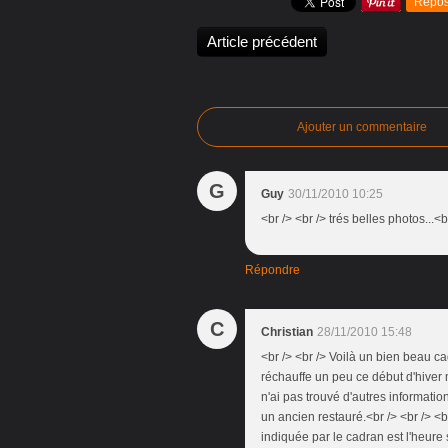
Repos
Article précédent
Ajouter un commentaire
G
Guy
30/11/2010 10:25
<br /> <br /> trés belles photos...<b
Répondre
C
Christian
28/11/2010 15:48
<br /> <br /> Voilà un bien beau 
réchauffe un peu ce début d'hiver 
n'ai pas trouvé d'autres informati
un ancien restauré.<br /> <br /> <b
indiquée par le cadran est l'heure