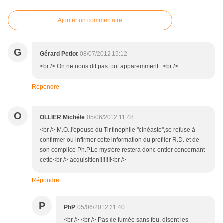
Ajouter un commentaire
G
Gérard Petiot
08/07/2012 15:12
<br /> On ne nous dit pas tout apparemment...<br />
Répondre
O
OLLIER Michéle
05/06/2012 11:48
<br /> M.O.,l'épouse du Tintinophile "cinéaste",se refuse à
confirmer ou infirmer cette information du profiler R.D. et de
son complice Ph.P.Le mystére restera donc entier concernant
cette<br /> acquisition!!!!!!!!<br />
Répondre
P
PhP
05/06/2012 21:40
<br /> <br /> Pas de fumée sans feu, disent les