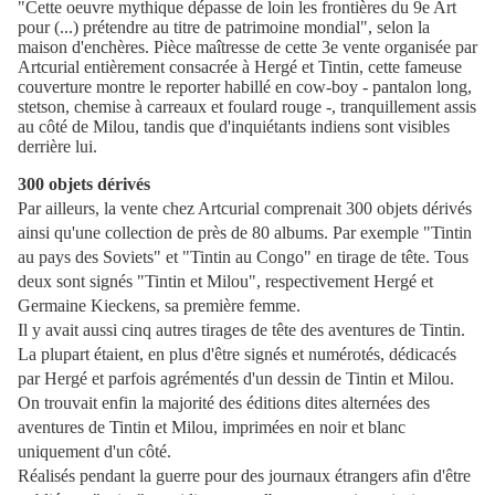
"Cette oeuvre mythique dépasse de loin les frontières du 9e Art
pour (...) prétendre au titre de patrimoine mondial", selon la
maison d'enchères. Pièce maîtresse de cette 3e vente organisée par
Artcurial entièrement consacrée à Hergé et Tintin, cette fameuse
couverture montre le reporter habillé en cow-boy - pantalon long,
stetson, chemise à carreaux et foulard rouge -, tranquillement assis
au côté de Milou, tandis que d'inquiétants indiens sont visibles
derrière lui.
300 objets dérivés
Par ailleurs, la vente chez Artcurial comprenait 300 objets dérivés
ainsi qu'une collection de près de 80 albums. Par exemple "Tintin
au pays des Soviets" et "Tintin au Congo" en tirage de tête. Tous
deux sont signés "Tintin et Milou", respectivement Hergé et
Germaine Kieckens, sa première femme.
Il y avait aussi cinq autres tirages de tête des aventures de Tintin.
La plupart étaient, en plus d'être signés et numérotés, dédicacés
par Hergé et parfois agrémentés d'un dessin de Tintin et Milou.
On trouvait enfin la majorité des éditions dites alternées des
aventures de Tintin et Milou, imprimées en noir et blanc
uniquement d'un côté.
Réalisés pendant la guerre pour des journaux étrangers afin d'être