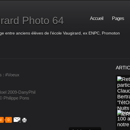
rard Photo 64
Accueil
Pages
ge entre anciens élèves de l'école Vaugirard, ex ENPC, Promoton
ARTI
s :
#Voeux
© Philippe Pons
t
0