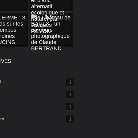
IVES
t
1
1
1
ier
1