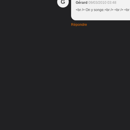
G
Gérard
09/03/2010 03:48
<br /> On y songe.<br /> <br /> <br
Répondre