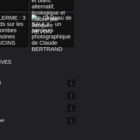
IVES
t
1
1
1
ier
1