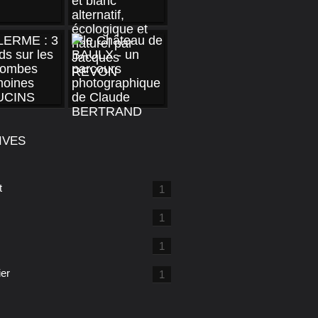
IVES
t
1
1
1
ier
1