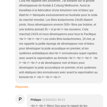
Cela me rappelle des souvenirs. J'ai travaillé sur la grosse
développeuse de Kodak à Coburg Melbourne. Aussi je
travaillais à la fabrication d'une émulsion noir et blanc qui
était<br /> fabriquée exclusivement en Australie pour le reste
du marché mondial. Les films kodachrome 24x36 étaient
joints. Nous développions environ 500+ films par bobine, et
une bobine prenait 3h + si je<br /> me souviens. Cela
marchait 24/24 et nous développions pour tous le Pacifique.
<br /> <br /> <br /> Les cinés films kodachromes, 16 mm, je
me rappelle la petite éponge de développeur noir et blanc
pour développer la piste acoustique en premier, et les
systèmes antistatiques des<br /> enrouleuses super-rapides
avec avant la vaporisation au formole.<br /> <br /> <br /> <br
/> <br /> <br /> e de developpeur noir et blanc pour
developper la piste accoustique en premier, et les systemes
anti-statiques des enrouleuses avec avant la vaporisation au
formole<br /> <br /> <br /> <br />
Répondre
P
Philippe
01/06/2011 09:43
<br /> <br /> Merci Guy pour le rappel de tes