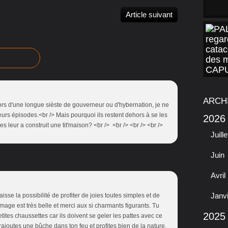
Article suivant
ARCH
ors d'une longue sièste de gouverneur ou d'hybernation, je ne
sieurs épisodes.<br /> Mais pourquoi ils restent dehors à se les
2026
es leur a construit une tit'maison? <br /> <br /> <br /> <br />
Juille
Juin
Avril
Janv
laisse la possibilité de profiter de joies toutes simples et de
mage est très belle et merci aux si charmants figurants. Tu
2025
etites chaussettes car ils doivent se geler les pattes avec ce
rajoutes une bûche dans ton feu et profites bien de la nature.