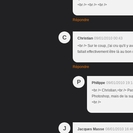
<br /> <br /> <br />
Répondre
C
Christian
09/01/2010 00:43
<br /> Sur le coup, j'ai cru qu'il y
fallait effectivement être là au bon
Répondre
P
Philippe
09/01/2010 19:1
<br /> Christian,<br /> Pa
Photoshop, mais de la supe
<br />
J
Jacques Masse
08/01/2010 16:4