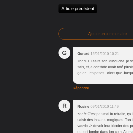
Article précédent
Ajouter un commentaire
G
Gérard
15/01/2010 10:21
<br /> Tu as raison Minouche, je s
sais, et je constate avoir raté plu
geler - les pattes - alors que Jacqu
Répondre
R
Rosine
09/01/2010 11:49
<br /> C'est pas mal la retraite, ça 
saisir des instants magiques. Ton i
vas<br /> devoir leur tricoter des p
qui est tombé dans ton coin. Alors 