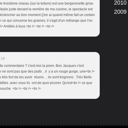
2010
 troisième oiseau (sur la toiture) est une bergeronette grise.
ituée juste devant la verrière de ma cuisine, le spectacle est
2009
 déclencher au bon moment (j'en ai quand même fait un certain
n ce qui concerne les graines, il s'agit d'un mélange que l'on
> Amitiés à tous.<br /> <br /> <br />
:18
s de commentaire ? c'est moi la prem. Bon Jacques c'est
e ne sont pas que des piafs , il y a un rouge gorge, une<br />
très fort de les avoir réunis ... ils sont trognons . Très Belle
bêtes .avec vous ils ont de quoi picorer. Qu'est<br /> ce que
ouche <br /> <br /> <br />