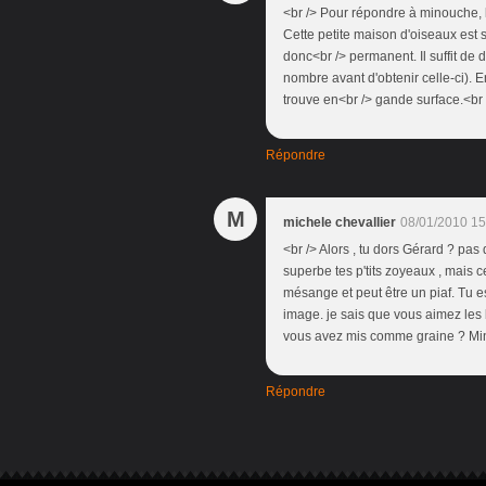
<br /> Pour répondre à minouche, le
Cette petite maison d'oiseaux est s
donc<br /> permanent. Il suffit de
nombre avant d'obtenir celle-ci). E
trouve en<br /> gande surface.<br /
Répondre
M
michele chevallier
08/01/2010 15
<br /> Alors , tu dors Gérard ? pa
superbe tes p'tits zoyeaux , mais c
mésange et peut être un piaf. Tu es 
image. je sais que vous aimez les 
vous avez mis comme graine ? Min
Répondre