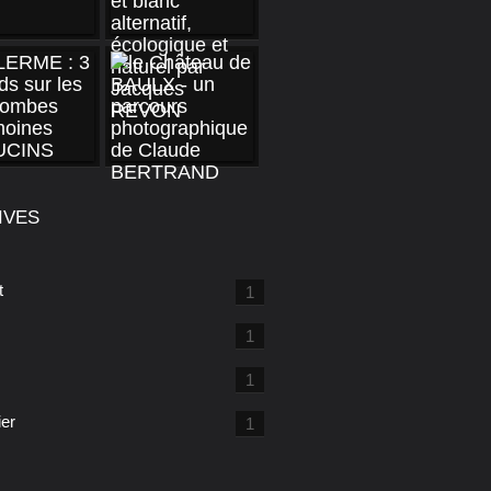
IVES
t
1
1
1
ier
1