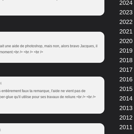
2024
2023
2022
2021
2020
 avait une aide de photoshop, mais non, alors bravo Jacques, il
2019
 moment.<br /> <br /> <br />
2018
2017
2016
4
2015
s entièrement faux ta remarque, l'aide ne vient pas de
r-glue qu'il utilise pour ses travaux de reliure.<br /> <br />
2014
2013
2012
2011
8