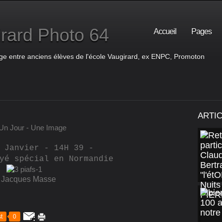
rard Photo 64
Accueil
Pages
ge entre anciens élèves de l'école Vaugirard, ex ENPC, Promoton
ARTI
Un Jour - Une Image
 Janvier - 14H 39 -
yé spécial en Normandie
 Jacques Masse
t
0