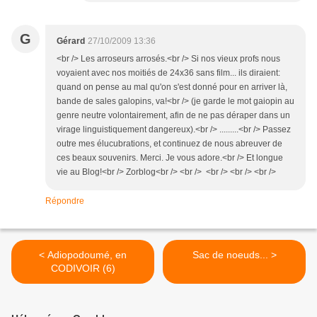
G
Gérard
27/10/2009 13:36
<br /> Les arroseurs arrosés.<br /> Si nos vieux profs nous
voyaient avec nos moitiés de 24x36 sans film... ils diraient:
quand on pense au mal qu'on s'est donné pour en arriver là,
bande de sales galopins, va!<br /> (je garde le mot gaiopin au
genre neutre volontairement, afin de ne pas déraper dans un
virage linguistiquement dangereux).<br /> .........<br /> Passez
outre mes élucubrations, et continuez de nous abreuver de
ces beaux souvenirs. Merci. Je vous adore.<br /> Et longue
vie au Blog!<br /> Zorblog<br /> <br /> <br /> <br /> <br />
Répondre
< Adiopodoumé, en
Sac de noeuds... >
CODIVOIR (6)