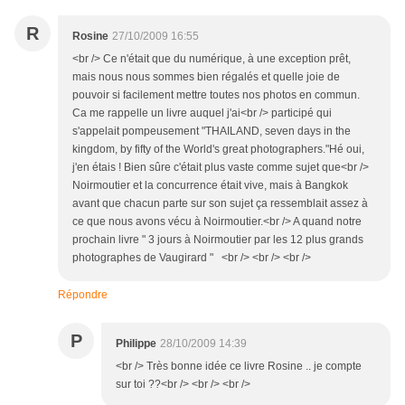
R
Rosine
27/10/2009 16:55
<br /> Ce n'était que du numérique, à une exception prêt,
mais nous nous sommes bien régalés et quelle joie de
pouvoir si facilement mettre toutes nos photos en commun.
Ca me rappelle un livre auquel j'ai<br /> participé qui
s'appelait pompeusement "THAILAND, seven days in the
kingdom, by fifty of the World's great photographers."Hé oui,
j'en étais ! Bien sûre c'était plus vaste comme sujet que<br />
Noirmoutier et la concurrence était vive, mais à Bangkok
avant que chacun parte sur son sujet ça ressemblait assez à
ce que nous avons vécu à Noirmoutier.<br /> A quand notre
prochain livre " 3 jours à Noirmoutier par les 12 plus grands
photographes de Vaugirard " <br /> <br /> <br />
Répondre
P
Philippe
28/10/2009 14:39
<br /> Très bonne idée ce livre Rosine .. je compte
sur toi ??<br /> <br /> <br />