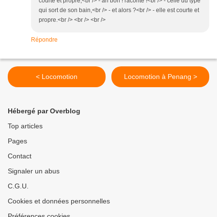
courte et propre,<br /> - ah bon ! raconte !<br /> - celle du type
qui sort de son bain,<br /> - et alors ?<br /> - elle est courte et
propre.<br /> <br /> <br />
Répondre
< Locomotion
Locomotion à Penang >
Hébergé par Overblog
Top articles
Pages
Contact
Signaler un abus
C.G.U.
Cookies et données personnelles
Préférences cookies