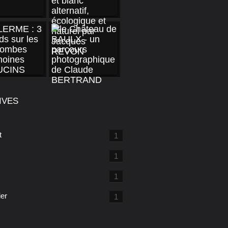
IVES
t
1
1
1
ier
1