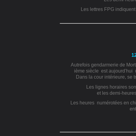
Les lettres FPG indiquent
1
Autrefois gendarmerie de Mort
ième siècle
est aujourd'hui
Dans la cour intérieure, se 
Les lignes horaires son
et les demi-heures
Les heures
numéro
tées en ch
ent