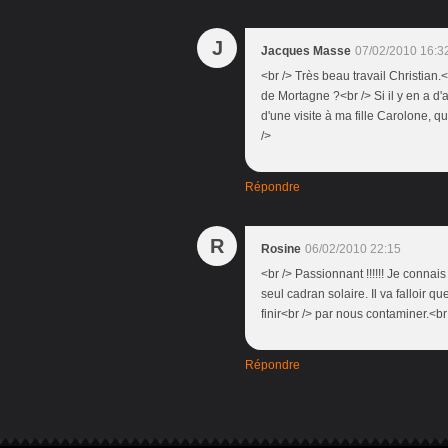
J
Jacques Masse
07/02/2010 16:3
<br /> Très beau travail Christian
de Mortagne ?<br /> Si il y en a d'a
d'une visite à ma fille Carolone, q
/>
Répondre
R
Rosine
06/02/2010 22:15
<br /> Passionnant !!!!!! Je conna
seul cadran solaire. Il va falloir q
finir<br /> par nous contaminer.<br 
Répondre