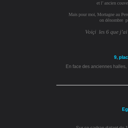
et l’ ancien couv
Mais pour moi, Mortagne au Perche 
on dénombre
pa
Voiçi
les 6 que j’a
9, pla
En face des anciennes halles, 
Eg
Sur ce cadran datant de 1