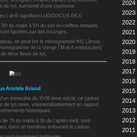
2024
rs de lys, surmonté d'une couronne.
2023
tres L et R signifient LUDOVICUS REX.
2022
5H du matin à 5H du soir en chiffres romains.
2021
sont figurées par des losanges.
2020
andeau, on peut lire le monogramme IHS (Jesus
 monogramme de la Vierge ( M et A entrelacées)
2019
 de deux fleurs de lys.
2018
2017
2016
rue Aristide Briand
2015
 d'un immeuble du XVIII ième siècle, ce cadran
2014
ur de lys noire, vraissemblablement en rapport
2013
événements historiques.
2012
 de 7h du matin à 3h de l'après-midi, sont
bes, dans un bandeau entourant le cadran.
2011
s sont également indiquées.