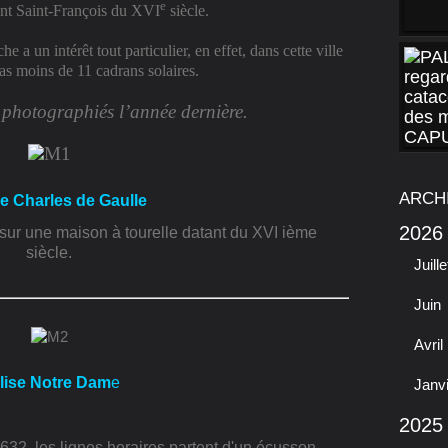
e
ent Saint-François du
XVI
siècle.
a un intérêt tout particulier, en effet, dans cette ville
s moins de 11 cadrans solaires.
i photographiés l’année dernière.
ARCH
ce Charles de Gaulle
2026
sur une maison à tourelle datant du XVI ième
siècle.
Juille
Juin
Avril
lise Notre Dam
e
Janv
2025
632, les lignes horaires partent d'un écusson