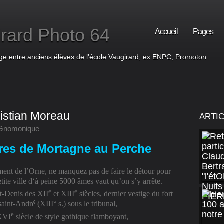
rard Photo 64
Accueil
Pages
ge entre anciens élèves de l'école Vaugirard, ex ENPC, Promoton
istian Moreau
ARTI
Gnomonique
ires de Mortagne au Perche
ment de l’Orne, ne manquez pas de faire le détour pour
tite ville d‘à peine 5000 âmes vaut qu’on s’y arrête.
e
e
t-Denis des XII
et
XIII
siècles, dernier vestige du fort
saint-André (XIII° s.) sous le tribunal,
e
XVI
siècle de style gothique flamboyant,