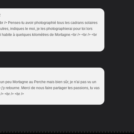
2
.<br /> Penses-tu avoir photographié tous les cadrans solaires
utres, indiques le moi, je les photographierai pour toi lors
ui habite à quelques kilomètres de Mortagne.<br /> <br /> <br
is un peu Mortagne au Perche mais bien sûr, je n'ai pas vu un
ue j'y retourne. Merci de nous faire partager tes passions, tu vas
/> <br /> <br />