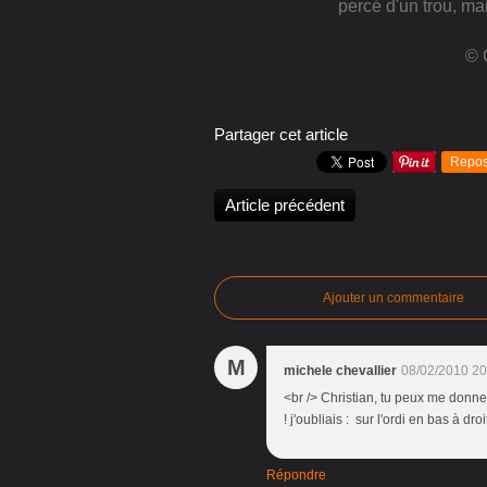
percé d'un trou, ma
© 
Partager cet article
Repos
Article précédent
Ajouter un commentaire
M
michele chevallier
08/02/2010 20
<br /> Christian, tu peux me donner 
! j'oubliais : sur l'ordi en bas à dr
Répondre