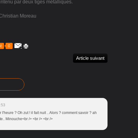
intenu par deux tiges métalliques.
Christian Moreau
t
0
Article suivant
:53
l'heure ? Oh zut ! il fait nuit .. Alors ? comment savoir ? ah
oite.. Minouche<br /> <br /> <br />