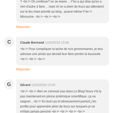
? <br /> On continue? on se marre ....Y'en a qui dise qu'on a
rien d'autre à faire ... mais si! on a plein de trucs qui attendent
sur le feu mais priorité au blog , quand même !!<br />
Minouche <br /> <br /> <br />
Répondre
C
Claude Bertrand
11/03/2010 15:09
<br /> Pour compliquer la tache de nos gnomomanes, je leur
adresse une photo qui devrait leur faire perdre la boussole.
<br /> <br /> <br />
Répondre
G
Gérard
11/03/2010 13:00
<br /> <br /> Ben on s'ennuie pas dans Le Blog! Nous v'là ty
pas maintenant en pleine polémique scientifique. ça va
saigner... <br /> En tout cas et sérieusement parlant, j'en
profite pour apprendre plein de trucs sur lesquels je ne
m'étais jamais penché.<br /> <br /> <br /> <br />