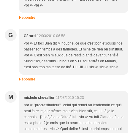
<br /> <br />
Répondre
G
Gérard
12/03/2010 06:58
<br /> Et toc! Bien dit Minouche, ce que c'est bon et jouissif de
passer son temps à des fariboles. Et mine de rien on s'instruit.
<br /> C'est bien mieux que de resté planté devant une télé.
Surtout ici, des films Chinois en V.O. sous-titrés en Malais,
c'est pas trop ma tasse de thé. Hi! Hi! HI! <br /> <br /> <br />
Répondre
M
michele chevallier
11/03/2010 15:23
<br /> "procrastinateur" , celui qui remet au lendemain ce qu'il
peut faire le jour même. mais c'est bien sûr, celui- là je le
connais... j'ai déjà eu affaire à lui.. <br /> Au fait Claude où elle
est ta photo ? je crois que tu peux la mettre dans les
commentaires... <br /> Quel délire ! c'est le printemps ou quoi