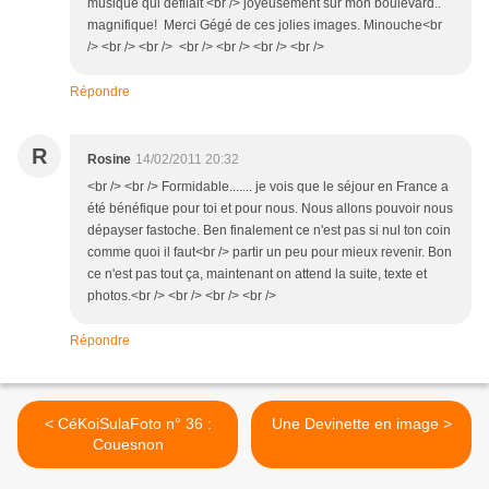
musique qui défilait <br /> joyeusement sur mon boulevard..
magnifique! Merci Gégé de ces jolies images. Minouche<br
/> <br /> <br /> <br /> <br /> <br /> <br />
Répondre
R
Rosine
14/02/2011 20:32
<br /> <br /> Formidable....... je vois que le séjour en France a
été bénéfique pour toi et pour nous. Nous allons pouvoir nous
dépayser fastoche. Ben finalement ce n'est pas si nul ton coin
comme quoi il faut<br /> partir un peu pour mieux revenir. Bon
ce n'est pas tout ça, maintenant on attend la suite, texte et
photos.<br /> <br /> <br /> <br />
Répondre
< CéKoiSulaFoto n° 36 :
Une Devinette en image >
Couesnon