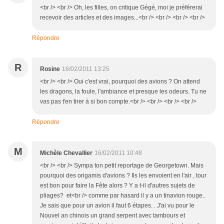
<br /> <br /> Oh, les filles, on critique Gégé, moi je préférerai
recevoir des articles et des images...<br /> <br /> <br /> <br />
Répondre
R
Rosine
16/02/2011 13:25
<br /> <br /> Oui c'est vrai, pourquoi des avions ? On attend
les dragons, la foule, l'ambiance et presque les odeurs. Tu ne
vas pas t'en tirer à si bon compte.<br /> <br /> <br /> <br />
Répondre
M
Michèle Chevallier
16/02/2011 10:48
<br /> <br /> Sympa ton petit reportage de Georgetown. Mais
pourquoi des origamis d'avions ? Ils les envoient en l'air , tour
est bon pour faire la Fête alors ? Y a t-il d'autres sujets de
pliages? et<br /> comme par hasard il y a un tinavion rouge..
Je sais que pour un avion il faut 6 étapes. . J'ai vu pour le
Nouvel an chinois un grand serpent avec tambours et