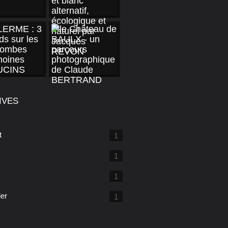
IVES
t
1
1
1
ier
1