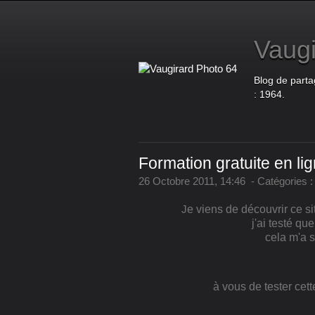
Vaugi
Blog de parta
: 1964.
Formation gratuite en li
26 Octobre 2011, 14:46
-
Catégories :
J
e viens de découvrir ce si
j'ai testé q
cela m'a s
à vous de tester cett