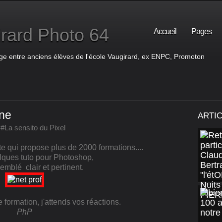
rard Photo 64
Accueil
Pages
ge entre anciens élèves de l'école Vaugirard, ex ENPC, Promoton
gne
ARTI
#La sensito du Pixel
te qui propose plus de 2000 formations....
uelques tuto pour Photoshop,
emblé clair et pertinent.
e formation, j'attends vos réactions.
PhP