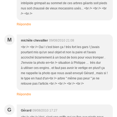
intrépide grimpait au sommet de ces arbres géants soit pieds
nus soit chaussé de vieux mocassins usés... <br /> <br /> <br
/> <br />
Répondre
M
michèle chevallier
09/08/2010 21:08
<br /> <br /> Oui ! c'est bien ça ! très fort les gars ! j'avais
pourtant mis qu'un seul objet et non la paire et l'avais
accroché bizarrement à un bout de bois pour vous tromper .
J'envoie la photo en<br /> situation à Philippe ... très dur
à utiliser ces engins.. et faut pas avoir le vertige en plus!! ça
me rappelle la photo que nous avait envoyé Gérard , mais si !
le type en haut d'un<br /> arbre " même pas peur " je ne
retouve pas l'article.<br /> <br /> <br /> <br />
Répondre
G
Gérard
09/08/2010 17:27