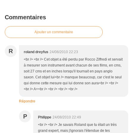
Commentaires
Ajouter un commentaire
R
roland dreyfus
24/08/2010 22:23
<br /> <br /> Cet objet a été perdu par Rocco Ziffredi et servait
à mesurer son instrument avant chacun de ses films, en cms,
soit 27 cms et en inches lorsqu'il tournait en pays anglo
saxon. Cet objet lui<br /> manque beaucoup, car c'est le seul
qui donne cette mesure qui lui donne son aura<br /> <br />
<br /> A+<br /> <br /> <br /> <br />
Répondre
P
Philippe
24/08/2010 22:49
<br /> <br /> Je savais Roland que tu était un très
grand expert, mais j'ignorais l'étendue de tes