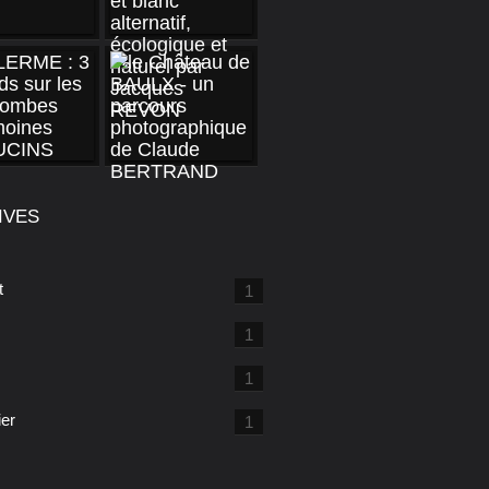
IVES
t
1
1
1
ier
1