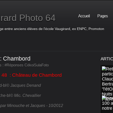
rard Photo 64
Accueil
Pages
ge entre anciens élèves de l'école Vaugirard, ex ENPC, Promoton
 : Chambord
ARTI
s :
#Réponses CékoiSulaFoto
 48 : Château de Chambord
© Jacques Denand
© Mic. Chevallier
u par Minouche et Jacques - 10/2012