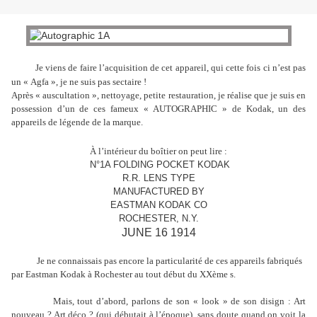
Je viens de faire l’acquisition de cet appareil, qui cette fois ci n’est pas
un « Agfa », je ne suis pas sectaire !
Après « auscultation », nettoyage, petite restauration, je réalise que je suis en
possession d’un de ces fameux « AUTOGRAPHIC » de Kodak, un des
appareils de légende de la marque.
À l’intérieur du boîtier on peut lire :
N°1A FOLDING POCKET KODAK
R.R. LENS TYPE
MANUFACTURED BY
EASTMAN KODAK CO
ROCHESTER, N.Y.
JUNE 16 1914
Je ne connaissais pas encore la particularité de ces appareils fabriqués
par Eastman Kodak à Rochester au tout début du XXème s.
Mais, tout d’abord, parlons de son « look » de son disign : Art
nouveau ? Art déco ? (qui débutait à l’époque), sans doute quand on voit la