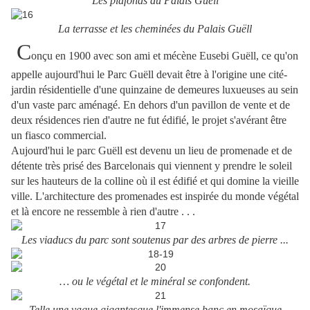
Les plafonds du Palais Guëll
La terrasse et les cheminées du Palais Guëll
C
onçu en 1900 avec son ami et mécène Eusebi Guëll, ce qu'on
appelle aujourd'hui le Parc Guëll devait être à l'origine une cité-
jardin résidentielle d'une quinzaine de demeures luxueuses au sein
d'un vaste parc aménagé. En dehors d'un pavillon de vente et de
deux résidences rien d'autre ne fut édifié, le projet s'avérant être
un fiasco commercial.
Aujourd'hui le parc Guëll est devenu un lieu de promenade et de
détente très prisé des Barcelonais qui viennent y prendre le soleil
sur les hauteurs de la colline où il est édifié et qui domine la vieille
ville. L'architecture des promenades est inspirée du monde végétal
et là encore ne ressemble à rien d'autre . . .
Les viaducs du parc sont soutenus par des arbres de pierre ...
… ou le végétal et le minéral se confondent.
Telle une vague gigantesque l'immense banc en mosaïque