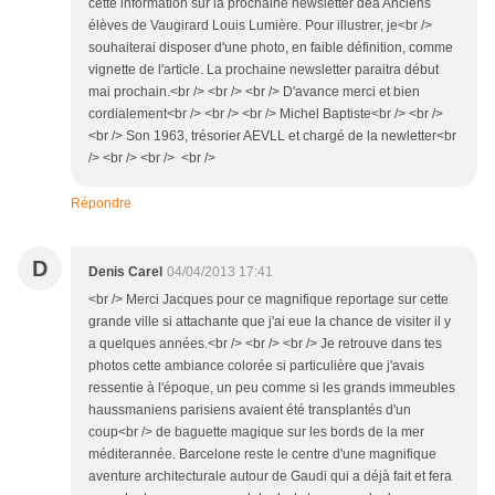
cette information sur la prochaine newsletter dea Anciens
élèves de Vaugirard Louis Lumière. Pour illustrer, je<br />
souhaiterai disposer d'une photo, en faible définition, comme
vignette de l'article. La prochaine newsletter paraitra début
mai prochain.<br /> <br /> <br /> D'avance merci et bien
cordialement<br /> <br /> <br /> Michel Baptiste<br /> <br />
<br /> Son 1963, trésorier AEVLL et chargé de la newletter<br
/> <br /> <br /> <br />
Répondre
D
Denis Carel
04/04/2013 17:41
<br /> Merci Jacques pour ce magnifique reportage sur cette
grande ville si attachante que j'ai eue la chance de visiter il y
a quelques années.<br /> <br /> <br /> Je retrouve dans tes
photos cette ambiance colorée si particulière que j'avais
ressentie à l'époque, un peu comme si les grands immeubles
haussmaniens parisiens avaient été transplantés d'un
coup<br /> de baguette magique sur les bords de la mer
méditerannée. Barcelone reste le centre d'une magnifique
aventure architecturale autour de Gaudi qui a déjà fait et fera