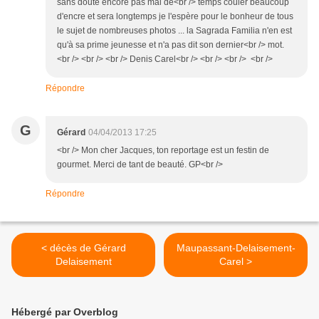
sans doute encore pas mal de<br /> temps couler beaucoup
d'encre et sera longtemps je l'espère pour le bonheur de tous
le sujet de nombreuses photos ... la Sagrada Familia n'en est
qu'à sa prime jeunesse et n'a pas dit son dernier<br /> mot.
<br /> <br /> <br /> Denis Carel<br /> <br /> <br /> <br />
Répondre
G
Gérard
04/04/2013 17:25
<br /> Mon cher Jacques, ton reportage est un festin de
gourmet. Merci de tant de beauté. GP<br />
Répondre
< décès de Gérard
Maupassant-Delaisement-
Delaisement
Carel >
Hébergé par Overblog