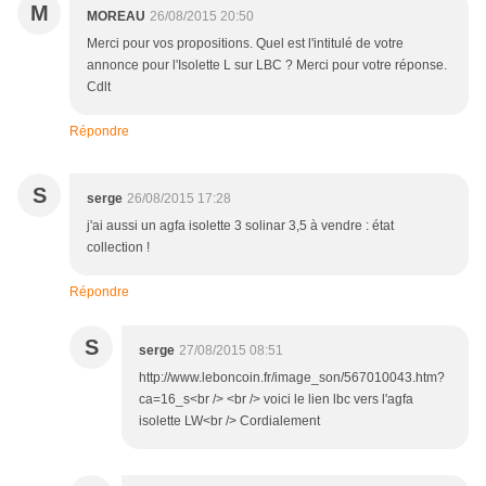
M
MOREAU
26/08/2015 20:50
Merci pour vos propositions. Quel est l'intitulé de votre
annonce pour l'Isolette L sur LBC ? Merci pour votre réponse.
Cdlt
Répondre
S
serge
26/08/2015 17:28
j'ai aussi un agfa isolette 3 solinar 3,5 à vendre : état
collection !
Répondre
S
serge
27/08/2015 08:51
http://www.leboncoin.fr/image_son/567010043.htm?
ca=16_s<br /> <br /> voici le lien lbc vers l'agfa
isolette LW<br /> Cordialement