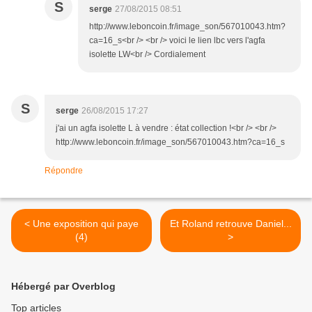
S
serge
27/08/2015 08:51
http://www.leboncoin.fr/image_son/567010043.htm?
ca=16_s<br /> <br /> voici le lien lbc vers l'agfa
isolette LW<br /> Cordialement
S
serge
26/08/2015 17:27
j'ai un agfa isolette L à vendre : état collection !<br /> <br />
http://www.leboncoin.fr/image_son/567010043.htm?ca=16_s
Répondre
< Une exposition qui paye
Et Roland retrouve Daniel...
(4)
>
Hébergé par Overblog
Top articles