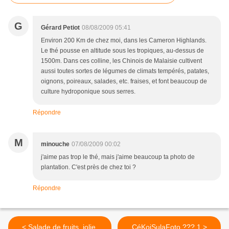
G
Gérard Petiot
08/08/2009 05:41
Environ 200 Km de chez moi, dans les Cameron Highlands.
Le thé pousse en altitude sous les tropiques, au-dessus de
1500m. Dans ces colline, les Chinois de Malaisie cultivent
aussi toutes sortes de légumes de climats tempérés, patates,
oignons, poireaux, salades, etc. fraises, et font beaucoup de
culture hydroponique sous serres.
Répondre
M
minouche
07/08/2009 00:02
j'aime pas trop le thé, mais j'aime beaucoup ta photo de
plantation. C'est près de chez toi ?
Répondre
< Salade de fruits, jolie,
CéKoiSulaFoto ??? 1 >