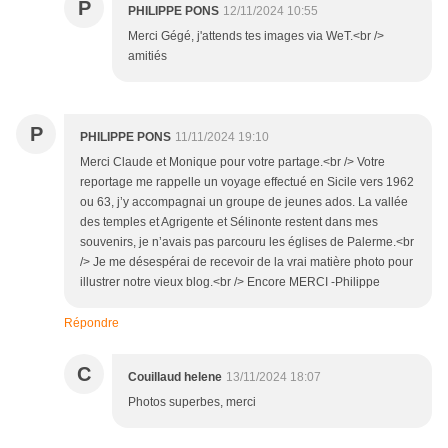
P
PHILIPPE PONS
12/11/2024 10:55
Merci Gégé, j'attends tes images via WeT.<br />
amitiés
P
PHILIPPE PONS
11/11/2024 19:10
Merci Claude et Monique pour votre partage.<br /> Votre
reportage me rappelle un voyage effectué en Sicile vers 1962
ou 63, j’y accompagnai un groupe de jeunes ados. La vallée
des temples et Agrigente et Sélinonte restent dans mes
souvenirs, je n’avais pas parcouru les églises de Palerme.<br
/> Je me désespérai de recevoir de la vrai matière photo pour
illustrer notre vieux blog.<br /> Encore MERCI -Philippe
Répondre
C
Couillaud helene
13/11/2024 18:07
Photos superbes, merci