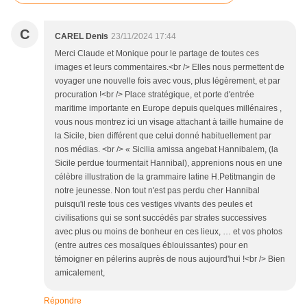
C
CAREL Denis
23/11/2024 17:44
Merci Claude et Monique pour le partage de toutes ces
images et leurs commentaires.<br /> Elles nous permettent de
voyager une nouvelle fois avec vous, plus légèrement, et par
procuration !<br /> Place stratégique, et porte d'entrée
maritime importante en Europe depuis quelques millénaires ,
vous nous montrez ici un visage attachant à taille humaine de
la Sicile, bien différent que celui donné habituellement par
nos médias. <br /> « Sicilia amissa angebat Hannibalem, (la
Sicile perdue tourmentait Hannibal), apprenions nous en une
célèbre illustration de la grammaire latine H.Petitmangin de
notre jeunesse. Non tout n'est pas perdu cher Hannibal
puisqu'il reste tous ces vestiges vivants des peules et
civilisations qui se sont succédés par strates successives
avec plus ou moins de bonheur en ces lieux, … et vos photos
(entre autres ces mosaïques éblouissantes) pour en
témoigner en pélerins auprès de nous aujourd'hui !<br /> Bien
amicalement,
Répondre