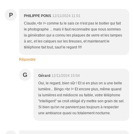
P
PHILIPPE PONS
12/11/2024 11:01
Claude,<br /> comme tu le sais ce n'est pas le boitier qui fait
le photographe ... mais il faut reconnaitre que nous sommes
la génération qui a connu les plaques de verre et les lampes
à arc, et les calques sur les tireuses, et maintenant le
téléphone fait tout, sauf le regard !!!!
Répondre
G
Gérard
12/11/2024 15:04
Oui, le regard, bien sûr ! Et si en plus on a une belle
lumière... Bingo.<br /> Et encore plus, même quand
la lumières est médiocre ou faible, votre téléphone
"intelligent" se croit obligé d'y mettre son grain de sel.
Si bien qu'on ne parvient pas toujours à respecter
une ambiance quasi ou totalement nocturne.