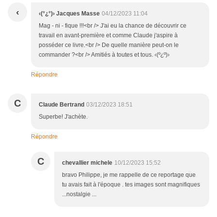
‹
‹(°¿°)› Jacques Masse
04/12/2023 11:04
Mag - ni - fique !!!<br /> J'ai eu la chance de découvrir ce
travail en avant-première et comme Claude j'aspire à
posséder ce livre.<br /> De quelle manière peut-on le
commander ?<br /> Amitiés à toutes et tous. ‹(º¿º)›
Répondre
C
Claude Bertrand
03/12/2023 18:51
Superbe! J'achète.
Répondre
C
chevallier michele
10/12/2023 15:52
bravo Philippe, je me rappelle de ce reportage que
tu avais fait à l'époque . tes images sont magnifiques
...nostalgie ...