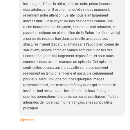
tes images ; il était le nôtre, celui de notre prime jeunesse
déjà adolescente. Il est normal qu'elles nous marquent,
retiennent notre attention! Le site nous était largement
inaccessible. On le voyait de loin des berges comme une
ruche bourdonnante, bruyante, fumante et mal odorante, ce
paquebot échoué en plein milieu de la Seine. Le découvrir içi
à portée de regards figé dans sa rouille avant que ses
structures n'aient disparu à jamais sans l'avoir bien connu de
son vivant, montre combien vaines sont ces "Choses des
Hommes" aujourd'hui largement dépassées, et pour nous
comme si nous avions manqué un épisode. Cet épisode,
seuls celles et ceux qui ont travaillé sur place peuvent
réellement en témoigner. Fierté et nostalgie certainement
pour eux. Merci Philippe pour ces quelques images
rassemblées ici, ces restes archéologiques qui comblent le
fossé, et font revivre dans les mémoire, mieux témoignent
pour les générations futures de ce passé prestigieux! Parties
intégrales de notre patrimoine français, elles sont d'utilité
publique!
Répondre