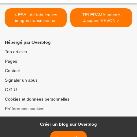
< ESA : de fabuleuses
TELERAMA honore
images transmise par
Jacques REVON >
JAMES WEBB
Hébergé par Overblog
Top articles
Pages
Contact
Signaler un abus
C.G.U.
Cookies et données personnelles
Préférences cookies
Créer un blog sur Overblog