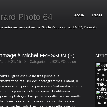
rard Photo 64
Accueil
Pages
ge entre anciens élèves de l'école Vaugirard, ex ENPC, Promoton
mmage à Michel FRESSON (5)
ARTI
Mars 2021, 15:40
-
Catégories :
#2021
,
#Coup de
and Hugues est éveillé très jeune à la
rmettant de réaliser des photogrammes. Enfant, il
 à suivre son père, un passionné d’entomologie. Plus
s temps privilégiés le marquent durablement.
pour la photographie qui ne le quitte pas, sa famille
fet. Sans pour autant assouvir sa soif d’en savoir
met sur les rails. C’est bien dans cette voie qu’il