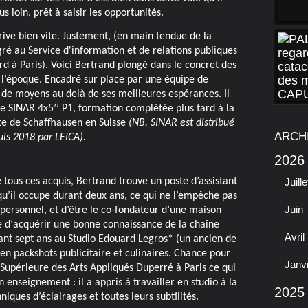
us loin, prêt à saisir les opportunités.
rive bien vite. Justement, (en main tendue de la
égré au Service d'information et de relations publiques
rd à Paris). Voici Bertrand plongé dans le concret des
l’époque. Encadré sur place par une équipe de
e de moyens au delà de ses meilleures espérances. Il
e SINAR 4x5’’ P1, formation complétée plus tard à la
e de Schaffhausen en Suisse
(NB. SINAR est distribué
ARCH
is 2018 par LEICA).
2026
de tous ces acquis, Bertrand trouve un poste d’assistant
Juille
u’il occupe durant deux ans, ce qui ne l’empêche pas
Juin
 personnel, et d’être le co-fondateur d’une maison
re d‘acquérir une bonne connaissance de la chaîne
Avril
ant sept ans au Studio Edouard Legros* (un ancien de
en packshots publicitaire et culinaires. Chance pour
Janv
Supérieure des Arts Appliqués Duperré à Paris ce qui
n enseignement : il a appris à travailler en studio à la
2025
iques d’éclairages et toutes leurs subtilités.