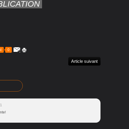
BLICATION
t
0
Article suivant
51
nte!