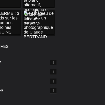
IVES
t
1
1
1
ier
1