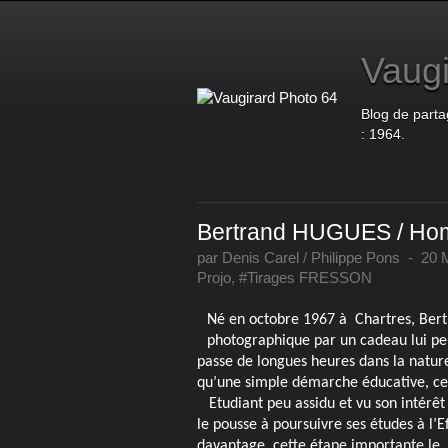
Vaugi
Blog de parta
: 1964.
Bertrand HUGUES / Ho
par Denis Carel / Philippe Pons
-
20 
Projo
,
#Tirages FRESSON
Né en octobre 1967 à Chartres, Bertr
photographique par un cadeau lui pe
passe de longues heures dans la nature
qu’une simple démarche éducative, ce
Etudiant peu assidu et vu son intérêt 
le pousse à poursuivre ses études à l’Ef
davantage, cette étape importante le re