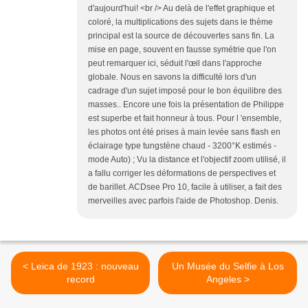
d'aujourd'hui! <br /> Au delà de l'effet graphique et
coloré, la multiplications des sujets dans le thème
principal est la source de découvertes sans fin. La
mise en page, souvent en fausse symétrie que l'on
peut remarquer ici, séduit l'œil dans l'approche
globale. Nous en savons la difficulté lors d'un
cadrage d'un sujet imposé pour le bon équilibre des
masses.. Encore une fois la présentation de Philippe
est superbe et fait honneur à tous. Pour l 'ensemble,
les photos ont été prises à main levée sans flash en
éclairage type tungstène chaud - 3200°K estimés -
mode Auto) ; Vu la distance et l'objectif zoom utilisé, il
a fallu corriger les déformations de perspectives et
de barillet. ACDsee Pro 10, facile à utiliser, a fait des
merveilles avec parfois l'aide de Photoshop. Denis.
< Leica de 1923 : nouveau
Un Musée du Selfie à Los
record
Angeles >