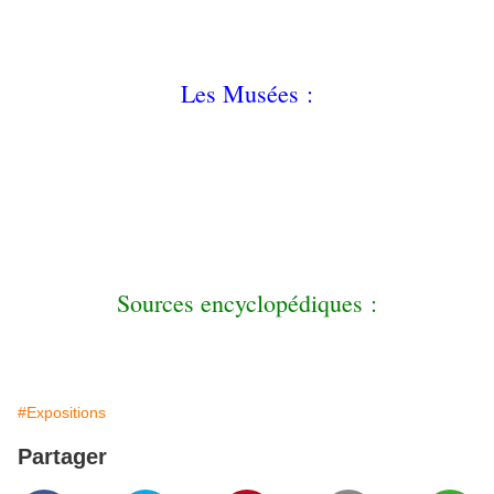
https://martineclouet.wordpress.com/
https://www.artactif.com/fr/artist/marielinesulle
http://www.podiumart.com/mariana/
Les Musées :
https://fr.wikipedia.org/wiki/Art_na%C3%AFf#Mus%C3%A9es_en_Fra
nce
http://www.museevicq.fr/
http://www.musee-orsay.fr/fr/evenements/expositions/hors-les-
murs/presentation-generale/article/le-douanier-rousseau-42977.html
https://fr.wikipedia.org/wiki/Mus%C3%A9e_d%27art_na%C3%AFf_et_
d%27arts_singuliers_de_Laval
http://www.noyers-et-tourisme.com/artnaif.html
Sources encyclopédiques :
https://fr.wikipedia.org/wiki/Art_naïf/
#Expositions
Partager