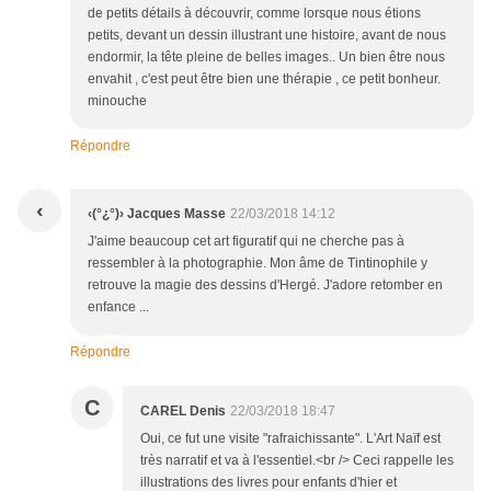
de petits détails à découvrir, comme lorsque nous étions
petits, devant un dessin illustrant une histoire, avant de nous
endormir, la tête pleine de belles images.. Un bien être nous
envahit , c'est peut être bien une thérapie , ce petit bonheur.
minouche
Répondre
‹
‹(°¿°)› Jacques Masse
22/03/2018 14:12
J'aime beaucoup cet art figuratif qui ne cherche pas à
ressembler à la photographie. Mon âme de Tintinophile y
retrouve la magie des dessins d'Hergé. J'adore retomber en
enfance ...
Répondre
C
CAREL Denis
22/03/2018 18:47
Oui, ce fut une visite "rafraichissante". L'Art Naïf est
très narratif et va à l'essentiel.<br /> Ceci rappelle les
illustrations des livres pour enfants d'hier et