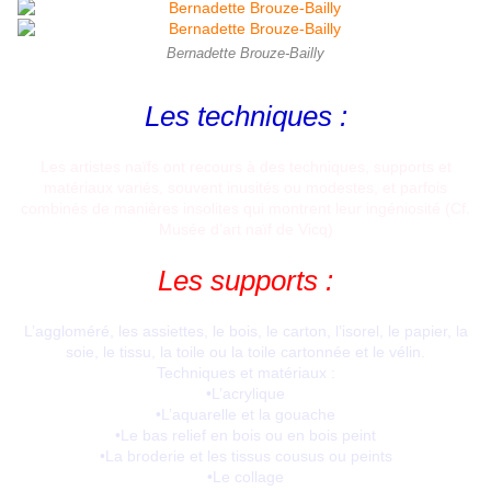
Bernadette Brouze-Bailly
Les techniques :
Les artistes naïfs ont recours à des techniques, supports et
matériaux variés, souvent inusités ou modestes, et parfois
combinés de manières insolites qui montrent leur ingéniosité (Cf.
Musée d’art naïf de Vicq)
Les supports :
L’aggloméré, les assiettes, le bois, le carton, l’isorel, le papier, la
soie, le tissu, la toile ou la toile cartonnée et le vélin.
Techniques et matériaux :
•L’acrylique
•L’aquarelle et la gouache
•Le bas relief en bois ou en bois peint
•La broderie et les tissus cousus ou peints
•Le collage